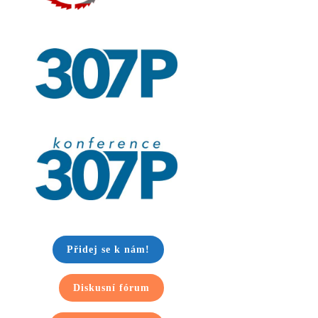
Přidej se k nám!
Diskusní fórum