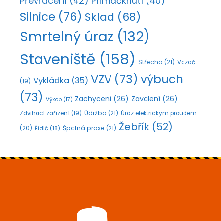
Převrácení
(42)
Přimáčknutí
(40)
Silnice
(76)
Sklad
(68)
Smrtelný úraz
(132)
Staveniště
(158)
Střecha
(21)
Vazač
VZV
(73)
výbuch
Vykládka
(35)
(19)
(73)
Zachycení
(26)
Zavalení
(26)
Výkop
(17)
Údržba
(21)
Zdvihací zařízení
(19)
Úraz elektrickým proudem
Žebřík
(52)
Špatná praxe
(21)
(20)
Řidič
(18)