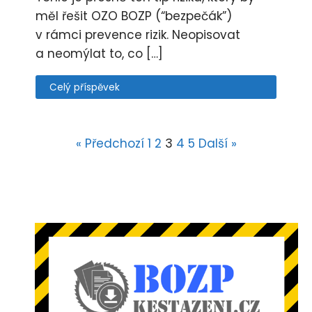
měl řešit OZO BOZP (“bezpečák”)
v rámci prevence rizik. Neopisovat
a neomýlat to, co […]
Celý příspěvek
« Předchozí
1
2
3
4
5
Další »