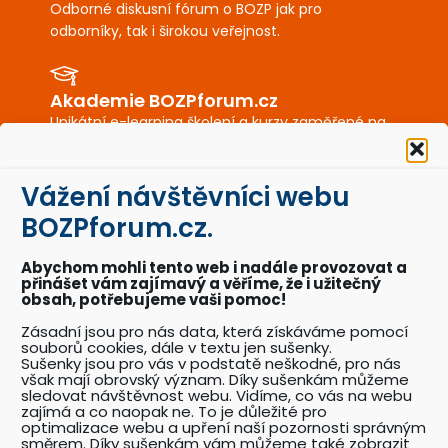
Odborné diskusní fórum o BOZP jak pro
odborníky, tak i širokou veřejnost.
Akademie BOZPforum.cz
Unikátní e-learning školení a kurzy zaměřené na
BOZP a PO.
Vážení návštěvníci webu
BOZPkestazeni.cz
BOZPforum.cz.
Desítky profesionálně připravených vzorových
dokumentů a posterů BOZP a PO.
Abychom mohli tento web i nadále provozovat a
přinášet vám zajímavý a věříme, že i užitečný
obsah, potřebujeme vaši pomoc!
Akce BOZPforum.cz
Zásadní jsou pro nás data, která získáváme pomocí
souborů cookies, dále v textu jen sušenky.
Přehled pořádaných akcí se zaměřením na
Sušenky jsou pro vás v podstatě neškodné, pro nás
problematiku BOZP.
však mají obrovský význam. Díky sušenkám můžeme
sledovat návštěvnost webu. Vidíme, co vás na webu
zajímá a co naopak ne. To je důležité pro
optimalizace webu a upření naší pozornosti správným
Katalog odborníků BOZP
směrem. Díky sušenkám vám můžeme také zobrazit