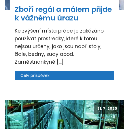
Zboří regál a málem přijde
k vážnému úrazu
Ke zvýšení místa práce je zakázáno
používat prostředky, které k tomu
nejsou určeny, jako jsou např. stoly,
židle, bedny, sudy apod.
Zaměstnankyně […]
Celý příspěvek
31. 7. 2020