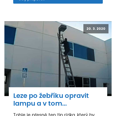
20. 3. 2020
Leze po žebříku opravit
lampu a v tom…
Tohle je přesně ten tip rizika, který by