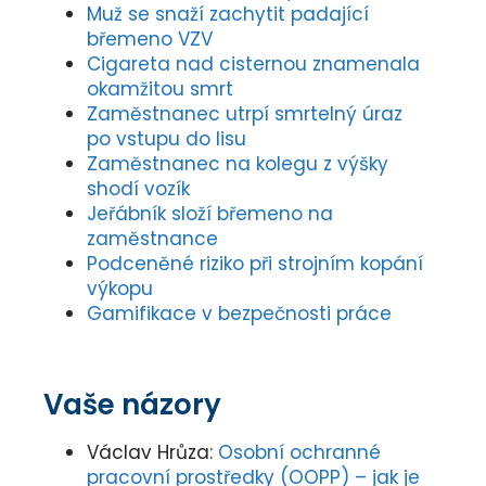
Muž se snaží zachytit padající
břemeno VZV
Cigareta nad cisternou znamenala
okamžitou smrt
Zaměstnanec utrpí smrtelný úraz
po vstupu do lisu
Zaměstnanec na kolegu z výšky
shodí vozík
Jeřábník složí břemeno na
zaměstnance
Podceněné riziko při strojním kopání
výkopu
Gamifikace v bezpečnosti práce
Vaše názory
Václav Hrůza
:
Osobní ochranné
pracovní prostředky (OOPP) – jak je