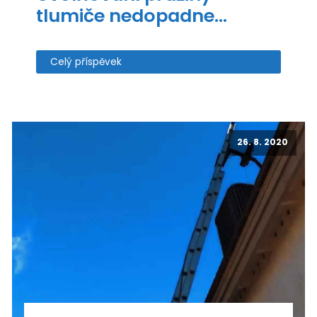
tlumiče nedopadne…
Celý příspěvek
26. 8. 2020