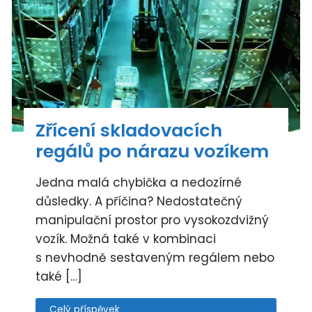
Zřícení skladovacích
regálů po nárazu vozíkem
Jedna malá chybička a nedozírné
důsledky. A příčina? Nedostatečný
manipulační prostor pro vysokozdvižný
vozík. Možná také v kombinaci
s nevhodně sestaveným regálem nebo
také […]
Celý příspěvek