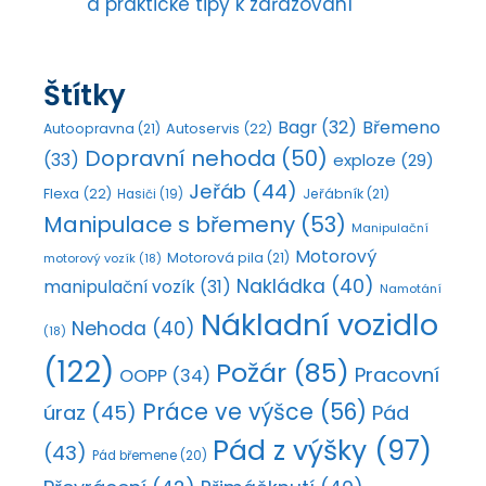
a praktické tipy k zařazování
Štítky
Bagr
(32)
Břemeno
Autoopravna
(21)
Autoservis
(22)
Dopravní nehoda
(50)
(33)
exploze
(29)
Jeřáb
(44)
Flexa
(22)
Jeřábník
(21)
Hasiči
(19)
Manipulace s břemeny
(53)
Manipulační
Motorový
Motorová pila
(21)
motorový vozík
(18)
Nakládka
(40)
manipulační vozík
(31)
Namotání
Nákladní vozidlo
Nehoda
(40)
(18)
(122)
Požár
(85)
Pracovní
OOPP
(34)
Práce ve výšce
(56)
úraz
(45)
Pád
Pád z výšky
(97)
(43)
Pád břemene
(20)