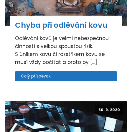
Chyba při odlévání kovu
Odlévání kovů je velmi nebezpečnou
činností s velkou spoustou rizik.
S únikem kovu či rozstřikem kovu se
musí vždy počítat a proto by […]
Celý příspěvek
30. 9. 2020