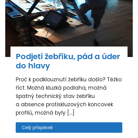
Podjetí žebříku, pád a úder
do hlavy
Proč k podklouznutí žebříku došlo? Těžko
říct. Možná kluzká podlaha, možná
špatný technický stav žebříku
a absence protiskluzových koncovek
profilů, možná byly […]
Celý příspěvek