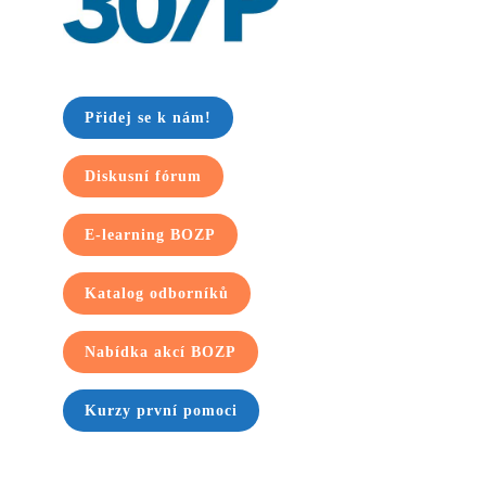
Přidej se k nám!
Diskusní fórum
E-learning BOZP
Katalog odborníků
Nabídka akcí BOZP
Kurzy první pomoci