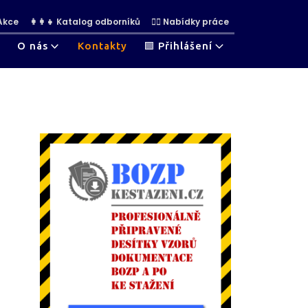
 Akce
👩‍👩‍👧 Katalog odborníků
👷‍♀ Nabídky práce
O nás
Kontakty
🟩 Přihlášení