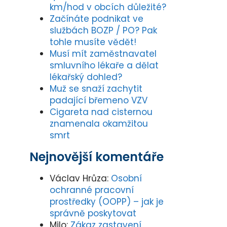
km/hod v obcích důležité?
Začínáte podnikat ve
službách BOZP / PO? Pak
tohle musíte vědět!
Musí mít zaměstnavatel
smluvního lékaře a dělat
lékařský dohled?
Muž se snaží zachytit
padající břemeno VZV
Cigareta nad cisternou
znamenala okamžitou
smrt
Nejnovější komentáře
Václav Hrůza
:
Osobní
ochranné pracovní
prostředky (OOPP) – jak je
správně poskytovat
Milo
:
Zákaz zastavení