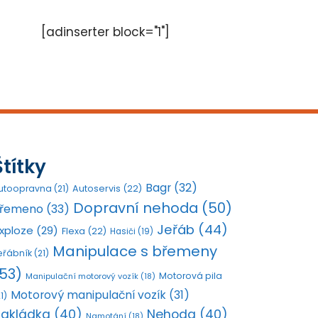
[adinserter block="1"]
Štítky
Bagr
(32)
utoopravna
(21)
Autoservis
(22)
Dopravní nehoda
(50)
řemeno
(33)
Jeřáb
(44)
xploze
(29)
Flexa
(22)
Hasiči
(19)
Manipulace s břemeny
eřábník
(21)
53)
Motorová pila
Manipulační motorový vozík
(18)
Motorový manipulační vozík
(31)
1)
akládka
(40)
Nehoda
(40)
Namotání
(18)