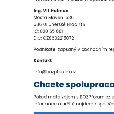
Ing. Vít Hofman
Města Mayen 1536
686 01 Uherské Hradiště
IČ: 020 65 681
DIČ: CZ8602215072
Podnikatel zapsaný v obchodním rejst
Kontakt
info@bozpforum.cz
Chcete spoluprac
Pokud máte zájem s BOZPforum.cz sp
informace a určitě najdeme společn