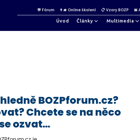
💬 Fórum
👨‍🎓 Online školení
📋 Vzory BOZP
📅
Úvod
Články
Multimedia
 ohledně BOZPforum.cz?
vat? Chcete se na něco
 se ozvat…
ZPforum.cz je