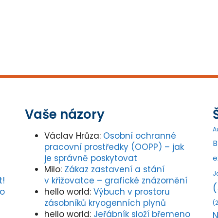
Vaše názory
A
Václav Hrůza
:
Osobní ochranné
B
pracovní prostředky (OOPP) – jak
je správně poskytovat
e
Milo
:
Zákaz zastavení a stání
J
t!
v křižovatce – grafické znázornění
(
ho
hello world
:
Výbuch v prostoru
zásobníků kryogenních plynů
(2
hello world
:
Jeřábník složí břemeno
N