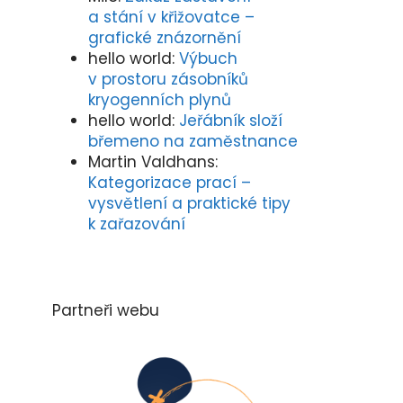
a stání v křižovatce –
grafické znázornění
hello world
:
Výbuch
v prostoru zásobníků
kryogenních plynů
hello world
:
Jeřábník složí
břemeno na zaměstnance
Martin Valdhans
:
Kategorizace prací –
vysvětlení a praktické tipy
k zařazování
Partneři webu