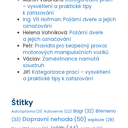
– vysvětlení a praktické tipy
k zařazování
Ing. Vít Hofman
:
Požární dveře a jejich
označování
Helena Vohníková
:
Požární dveře
a jejich označování
Petr
:
Pravidla pro bezpečný provoz
motorových manipulačních vozíků
Václav
:
Zaměstnance namotá
soustruh
Jiří
:
Kategorizace prací – vysvětlení
a praktické tipy k zařazování
Štítky
Bagr
(32)
Břemeno
Autoopravna
(21)
Autoservis
(22)
Dopravní nehoda
(50)
(33)
exploze
(29)
Jeřáb
(44)