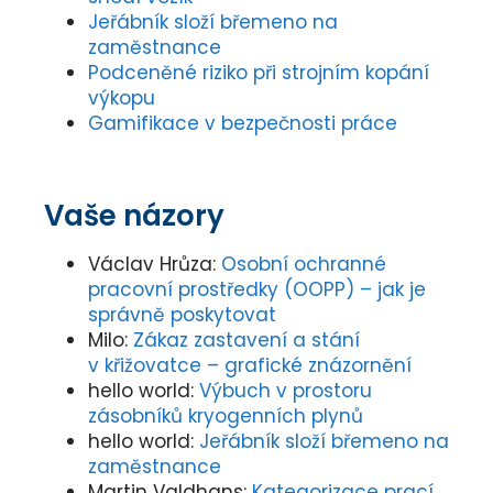
Jeřábník složí břemeno na
zaměstnance
Podceněné riziko při strojním kopání
výkopu
Gamifikace v bezpečnosti práce
Vaše názory
Václav Hrůza
:
Osobní ochranné
pracovní prostředky (OOPP) – jak je
správně poskytovat
Milo
:
Zákaz zastavení a stání
v křižovatce – grafické znázornění
hello world
:
Výbuch v prostoru
zásobníků kryogenních plynů
hello world
:
Jeřábník složí břemeno na
zaměstnance
Martin Valdhans
:
Kategorizace prací