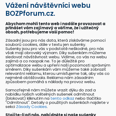
Vážení návštěvníci webu
BOZPkestazeni.cz
BOZPforum.cz.
Desítky profesionálně připravených vzorových
dokumentů a posterů BOZP a PO.
Abychom mohli tento web i nadále provozovat a
přinášet vám zajímavý a věříme, že i užitečný
obsah, potřebujeme vaši pomoc!
Akce BOZPforum.cz
Zásadní jsou pro nás data, která získáváme pomocí
souborů cookies, dále v textu jen sušenky.
Přehled pořádaných akcí se zaměřením na
Sušenky jsou pro vás v podstatě neškodné, pro nás
problematiku BOZP.
však mají obrovský význam. Díky sušenkám můžeme
sledovat návštěvnost webu. Vidíme, co vás na webu
zajímá a co naopak ne. To je důležité pro
optimalizace webu a upření naší pozornosti správným
Katalog odborníků BOZP
směrem. Díky sušenkám vám můžeme také zobrazit
relevantní reklamu, kterou umísťujeme tak, aby vás co
Přehledný katalog odborníků pracujících v
nejméně obtěžovala. Reklama nám zásadním
oboru BOZP a souvisejících oborech.
způsobem pomáhá s náklady na provoz webu.
Samozřejmě nám můžete vrazit dýku do zad a
nabídku našich volitelných sušenek odmítnout
Nabídky práce v oboru BOZP
(blokovat) kliknutím na
tento odkaz
nebo tlačítko
"Odmítnout". Detaily o použitých sušenkách najdete v
Unikátní katalog pracovních nabídek v oboru
sekci
Zásady Cookies
.
BOZP a PO.
Stojíte-li při nás, nabídněte si naše sušenky