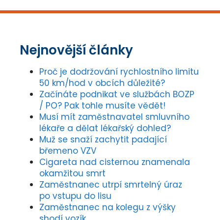
Nejnovější články
Proč je dodržování rychlostního limitu
50 km/hod v obcích důležité?
Začínáte podnikat ve službách BOZP
/ PO? Pak tohle musíte vědět!
Musí mít zaměstnavatel smluvního
lékaře a dělat lékařský dohled?
Muž se snaží zachytit padající
břemeno VZV
Cigareta nad cisternou znamenala
okamžitou smrt
Zaměstnanec utrpí smrtelný úraz
po vstupu do lisu
Zaměstnanec na kolegu z výšky
shodí vozík