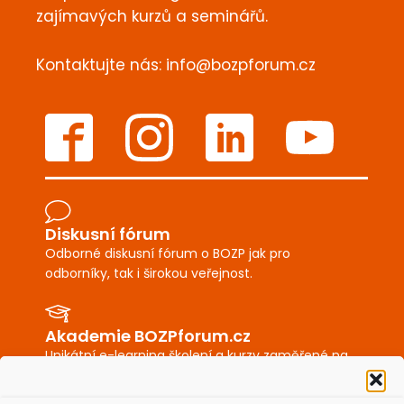
zajímavých kurzů a seminářů.
Kontaktujte nás:
info@bozpforum.cz
Diskusní fórum
Odborné diskusní fórum o BOZP jak pro
odborníky, tak i širokou veřejnost.
Akademie BOZPforum.cz
Unikátní e-learning školení a kurzy zaměřené na
BOZP a PO.