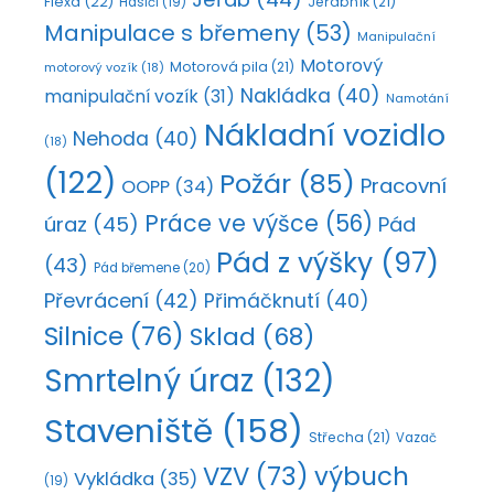
Flexa
(22)
Jeřábník
(21)
Hasiči
(19)
Manipulace s břemeny
(53)
Manipulační
Motorový
Motorová pila
(21)
motorový vozík
(18)
Nakládka
(40)
manipulační vozík
(31)
Namotání
Nákladní vozidlo
Nehoda
(40)
(18)
(122)
Požár
(85)
Pracovní
OOPP
(34)
Práce ve výšce
(56)
úraz
(45)
Pád
Pád z výšky
(97)
(43)
Pád břemene
(20)
Převrácení
(42)
Přimáčknutí
(40)
Silnice
(76)
Sklad
(68)
Smrtelný úraz
(132)
Staveniště
(158)
Střecha
(21)
Vazač
VZV
(73)
výbuch
Vykládka
(35)
(19)