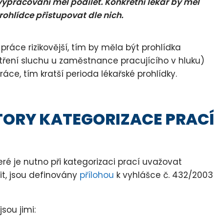
ypracování měl podílet. Konkrétní lékař by měl
rohlídce přistupovat dle nich.
práce rizikovější, tím by měla být prohlídka
etření sluchu u zaměstnance pracujícího v hluku)
ráce, tím kratší perioda lékařské prohlídky.
TORY KATEGORIZACE PRACÍ
ré je nutno při kategorizaci prací uvažovat
it, jsou definovány
přílohou
k vyhlášce č. 432/2003
jsou jimi: