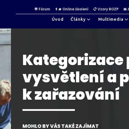
💬 Fórum
👨‍🎓 Online školení
📋 Vzory BOZP
📅
Úvod
Články
Multimedia
Kategorizace 
vysvětlení a p
k zařazování
MOHLO BY VÁS TAKÉ ZAJÍMAT