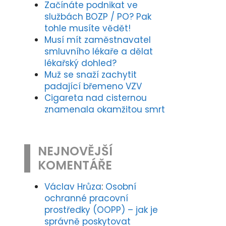
Začínáte podnikat ve
službách BOZP / PO? Pak
tohle musíte vědět!
Musí mít zaměstnavatel
smluvního lékaře a dělat
lékařský dohled?
Muž se snaží zachytit
padající břemeno VZV
Cigareta nad cisternou
znamenala okamžitou smrt
t
NEJNOVĚJŠÍ
KOMENTÁŘE
Václav Hrůza
:
Osobní
ochranné pracovní
prostředky (OOPP) – jak je
správně poskytovat