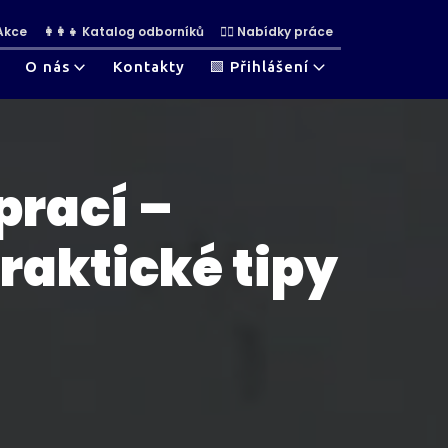
 Akce
👩‍👩‍👧 Katalog odborníků
👷‍♀ Nabídky práce
O nás
Kontakty
🟩 Přihlášení
prací –
raktické tipy