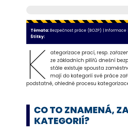
Témata:
Bezpečnost práce (BOZP)
|
Informace
Štítky:
K
ategorizace prací, resp. zařazení
ze základních pilířů dnešní bez
stále existuje spousta zaměstn
mají do kategorií své práce za
podstatné, ohledně procesu kategorizace
CO TO ZNAMENÁ, Z
KATEGORIÍ?