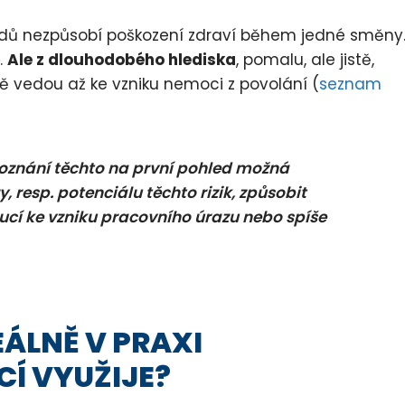
ípadů nezpůsobí poškození zdraví během jedné směny
.
Ale z dlouhodobého hlediska
, pomalu, ale jistě,
 vedou až ke vzniku nemoci z povolání (
seznam
poznání těchto na první pohled možná
, resp. potenciálu těchto rizik, způsobit
cí ke vzniku pracovního úrazu nebo spíše
EÁLNĚ V PRAXI
Í VYUŽIJE?