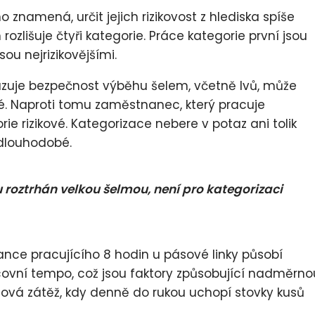
znamená, určit jejich rizikovost z hlediska spíše
zlišuje čtyři kategorie. Práce kategorie první jsou
sou nejrizikovějšími.
uzuje bezpečnost výběhu šelem, včetně lvů, může
vé. Naproti tomu zaměstnanec, který pracuje
e rizikové. Kategorizace nebere v potaz ani tolik
y dlouhodobé.
 roztrhán velkou šelmou, není pro kategorizaci
nce pracujícího 8 hodin u pásové linky působí
vní tempo, což jsou faktory způsobující nadměrno
alová zátěž, kdy denně do rukou uchopí stovky kusů