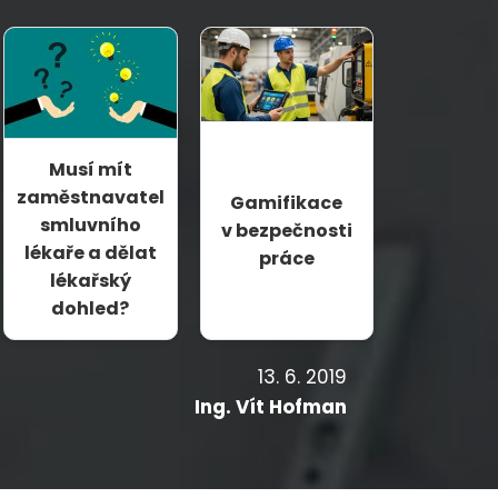
Musí mít
zaměstnavatel
Gamifikace
smluvního
v bezpečnosti
lékaře a dělat
práce
lékařský
dohled?
13. 6. 2019
Ing. Vít Hofman