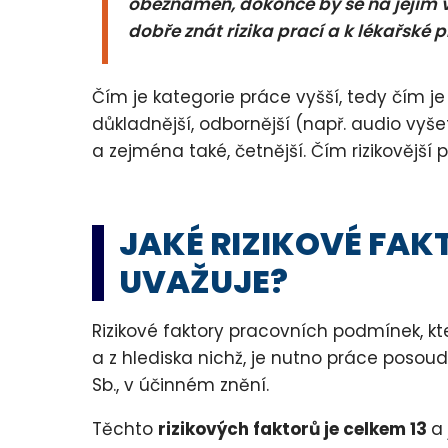
obeznámen, dokonce by se na jejím v
dobře znát rizika prací a k lékařské p
Čím je kategorie práce vyšší, tedy čím je 
důkladnější, odbornější (např. audio vyš
a zejména také, četnější. Čím rizikovější p
JAKÉ RIZIKOVÉ FAK
UVAŽUJE?
Rizikové faktory pracovních podmínek, kte
a z hlediska nichž, je nutno práce posoud
Sb., v účinném znění.
Těchto
rizikových faktorů je celkem 13
a 