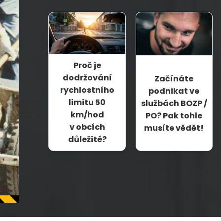
Proč je
dodržování
Začínáte
rychlostního
podnikat ve
limitu 50
službách BOZP /
km/hod
PO? Pak tohle
v obcích
musíte vědět!
důležité?