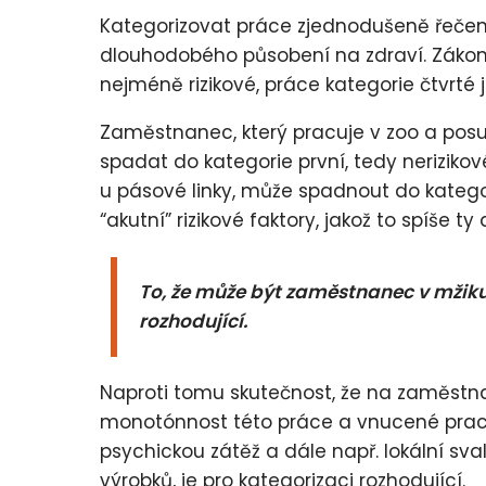
Kategorizovat práce zjednodušeně řečeno 
dlouhodobého působení na zdraví. Zákon ro
nejméně rizikové, práce kategorie čtvrté j
Zaměstnanec, který pracuje v zoo a pos
spadat do kategorie první, tedy neriziko
u pásové linky, může spadnout do kategori
“akutní” rizikové faktory, jakož to spíše t
To, že může být zaměstnanec v mžiku
rozhodující.
Naproti tomu skutečnost, že na zaměstna
monotónnost této práce a vnucené praco
psychickou zátěž a dále např. lokální sv
výrobků, je pro kategorizaci rozhodující.