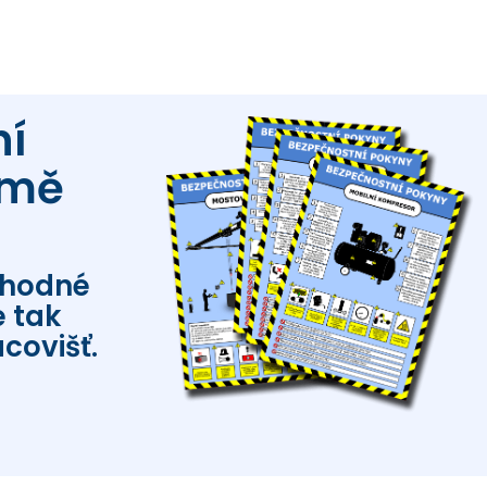
ní
rmě
vhodné
 tak
covišť.