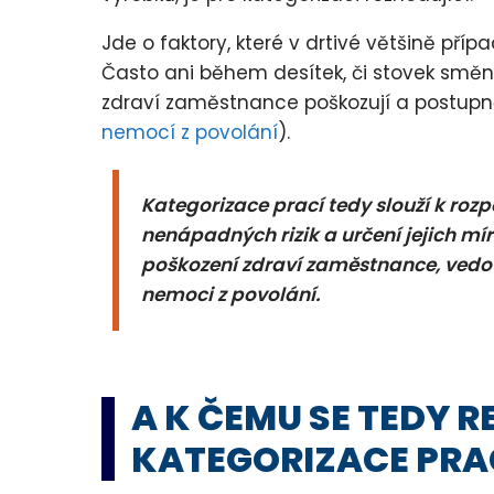
Jde o faktory, které v drtivé většině př
Často ani během desítek, či stovek směn
zdraví zaměstnance poškozují a postupně
nemocí z povolání
).
Kategorizace prací tedy slouží k roz
nenápadných rizik a určení jejich míry
poškození zdraví zaměstnance, vedou
nemoci z povolání.
A K ČEMU SE TEDY R
KATEGORIZACE PRAC