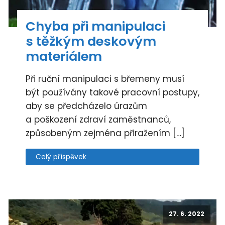
Chyba při manipulaci
s těžkým deskovým
materiálem
Při ruční manipulaci s břemeny musí
být používány takové pracovní postupy,
aby se předcházelo úrazům
a poškození zdraví zaměstnanců,
způsobeným zejména přiražením […]
Celý příspěvek
27. 6. 2022