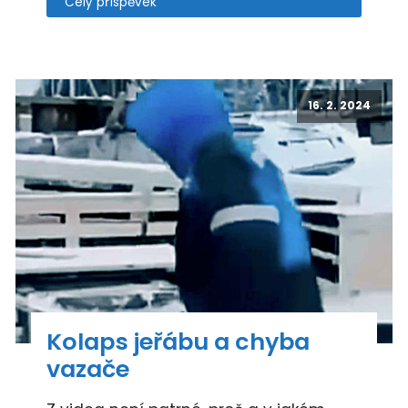
Celý příspěvek
16. 2. 2024
Kolaps jeřábu a chyba
vazače