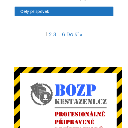
Celý příspěvek
1
2
3
…
6
Další »