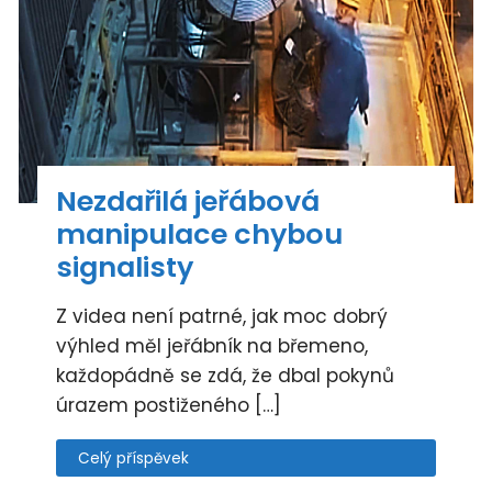
Nezdařilá jeřábová
manipulace chybou
signalisty
Z videa není patrné, jak moc dobrý
výhled měl jeřábník na břemeno,
každopádně se zdá, že dbal pokynů
úrazem postiženého […]
Celý příspěvek