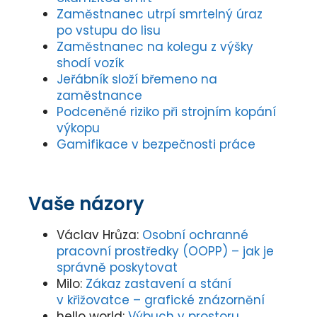
Zaměstnanec utrpí smrtelný úraz
po vstupu do lisu
Zaměstnanec na kolegu z výšky
shodí vozík
Jeřábník složí břemeno na
zaměstnance
Podceněné riziko při strojním kopání
výkopu
Gamifikace v bezpečnosti práce
Vaše názory
Václav Hrůza
:
Osobní ochranné
pracovní prostředky (OOPP) – jak je
správně poskytovat
Milo
:
Zákaz zastavení a stání
v křižovatce – grafické znázornění
hello world
:
Výbuch v prostoru