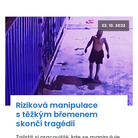
22. 10. 2022
Riziková manipulace
s těžkým břemenem
skončí tragédií
Zajistit si pracoviště, kde se manipuluje