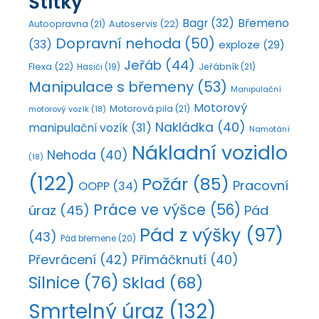
Štítky
Bagr
(32)
Břemeno
Autoopravna
(21)
Autoservis
(22)
Dopravní nehoda
(50)
(33)
exploze
(29)
Jeřáb
(44)
Flexa
(22)
Jeřábník
(21)
Hasiči
(19)
Manipulace s břemeny
(53)
Manipulační
Motorový
Motorová pila
(21)
motorový vozík
(18)
Nakládka
(40)
manipulační vozík
(31)
Namotání
Nákladní vozidlo
Nehoda
(40)
(18)
(122)
Požár
(85)
Pracovní
OOPP
(34)
Práce ve výšce
(56)
úraz
(45)
Pád
Pád z výšky
(97)
(43)
Pád břemene
(20)
Převrácení
(42)
Přimáčknutí
(40)
Silnice
(76)
Sklad
(68)
Smrtelný úraz
(132)