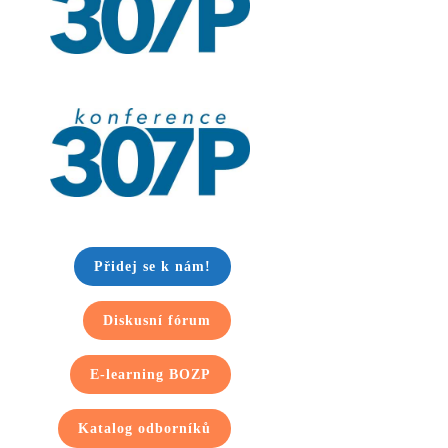
Přidej se k nám!
Diskusní fórum
E-learning BOZP
Katalog odborníků