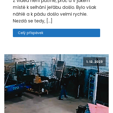
Z videa není patrné, proč a v jakém
místě k selhání jeřábu došlo. Bylo však
náhlé a k pádu došlo velmi rychle.
Nezdá se tedy, […]
Celý příspěvek
1. 12. 2023