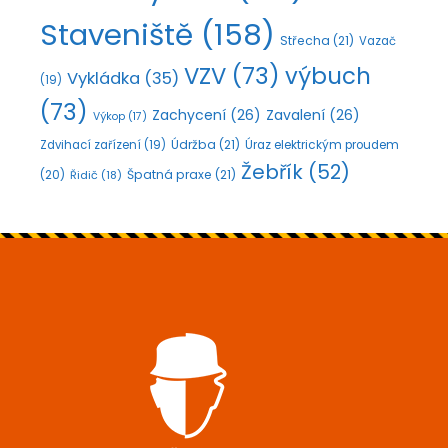
Staveniště
(158)
Střecha
(21)
Vazač
VZV
(73)
výbuch
Vykládka
(35)
(19)
(73)
Zachycení
(26)
Zavalení
(26)
Výkop
(17)
Údržba
(21)
Zdvihací zařízení
(19)
Úraz elektrickým proudem
Žebřík
(52)
Špatná praxe
(21)
(20)
Řidič
(18)