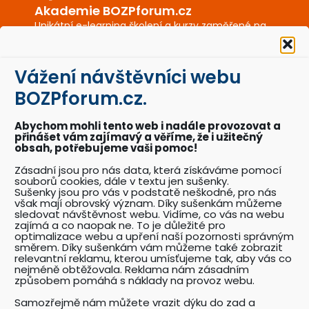
Akademie BOZPforum.cz
Unikátní e-learning školení a kurzy zaměřené na
BOZP a PO.
Vážení návštěvníci webu
BOZPkestazeni.cz
BOZPforum.cz.
Desítky profesionálně připravených vzorových
dokumentů a posterů BOZP a PO.
Abychom mohli tento web i nadále provozovat a
přinášet vám zajímavý a věříme, že i užitečný
obsah, potřebujeme vaši pomoc!
Akce BOZPforum.cz
Zásadní jsou pro nás data, která získáváme pomocí
souborů cookies, dále v textu jen sušenky.
Přehled pořádaných akcí se zaměřením na
Sušenky jsou pro vás v podstatě neškodné, pro nás
problematiku BOZP.
však mají obrovský význam. Díky sušenkám můžeme
sledovat návštěvnost webu. Vidíme, co vás na webu
zajímá a co naopak ne. To je důležité pro
optimalizace webu a upření naší pozornosti správným
Katalog odborníků BOZP
směrem. Díky sušenkám vám můžeme také zobrazit
relevantní reklamu, kterou umísťujeme tak, aby vás co
Přehledný katalog odborníků pracujících v
nejméně obtěžovala. Reklama nám zásadním
oboru BOZP a souvisejících oborech.
způsobem pomáhá s náklady na provoz webu.
Samozřejmě nám můžete vrazit dýku do zad a