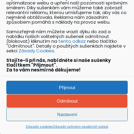
optimalizace webu a upření naší pozornosti správným
Podceněné riziko při strojním kopání
směrem. Díky sušenkám vám můžeme také zobrazit
výkopu
relevantní reklamu, kterou umísťujeme tak, aby vás co
nejméně obtěžovala. Reklama nám zásadním
Gamifikace v bezpečnosti práce
způsobem pomáhá s náklady na provoz webu.
Samozřejmě nám můžete vrazit dýku do zad a
nabídku našich volitelných sušenek odmítnout
(blokovat) kliknutím na
tento odkaz
nebo tlačítko
VAŠE NÁZORY
"Odmítnout". Detaily o použitých sušenkách najdete v
sekci
Zásady Cookies
.
Václav Hrůza
:
Osobní ochranné
Stojíte-li při nás, nabídněte si naše sušenky
pracovní prostředky (OOPP) – jak je
tlačítkem "Přijmout".
Za to vám nesmírně děkujeme!
správně poskytovat
Milo
:
Zákaz zastavení a stání
v křižovatce – grafické znázornění
Přijmout
hello world
:
Výbuch v prostoru
zásobníků kryogenních plynů
Odmítnout
hello world
:
Jeřábník složí břemeno na
zaměstnance
Nastavení
+
Martin Valdhans
:
Kategorizace prací
– vysvětlení a praktické tipy
Zásady cookies
Zásady ochrany osobních údajů
k zařazování