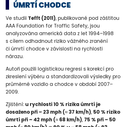
ÚMRTÍ CHODCE
Ve studii
Tefft (2011)
, publikované pod záštitou
AAA Foundation for Traffic Safety, jsou
analyzována americká data z let 1994–1998
s cílem odhadnout riziko vážného zranění
či úmrtí chodce v závislosti na rychlosti
nárazu.
Autoři použili logistickou regresi s korekcí pro
zkreslení výběru a standardizovali výsledky pro
průměrné vozidlo a chodce v období 2007–
2009.
Zjištění:
u rychlosti 10 % rizika úmrtí je
dosaženo při ~ 23 mph (≈ 37 km/h)
,
50 % riziko
úmrtí při ~ 42 mph (≈ 68 km/h)
,
75 % při ~ 50