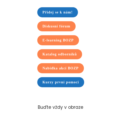
Přidej se k nám!
Diskusní fórum
E-learning BOZP
Katalog odborníků
Nabídka akcí BOZP
Kurzy první pomoci
Buďte vždy v obraze