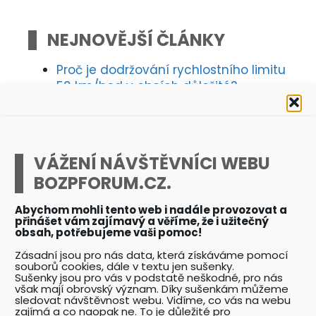
NEJNOVĚJŠÍ ČLÁNKY
Proč je dodržování rychlostního limitu
50 km/hod v obcích důležité?
Začínáte podnikat ve službách BOZP
/ PO? Pak tohle musíte vědět!
Musí mít zaměstnavatel smluvního
lékaře a dělat lékařský dohled?
VÁŽENÍ NÁVŠTĚVNÍCI WEBU
Muž se snaží zachytit padající
BOZPFORUM.CZ.
břemeno VZV
Cigareta nad cisternou znamenala
Abychom mohli tento web i nadále provozovat a
okamžitou smrt
přinášet vám zajímavý a věříme, že i užitečný
Zaměstnanec utrpí smrtelný úraz
obsah, potřebujeme vaši pomoc!
po vstupu do lisu
Zásadní jsou pro nás data, která získáváme pomocí
Zaměstnanec na kolegu z výšky
souborů cookies, dále v textu jen sušenky.
Sušenky jsou pro vás v podstatě neškodné, pro nás
shodí vozík
však mají obrovský význam. Díky sušenkám můžeme
Jeřábník složí břemeno na
sledovat návštěvnost webu. Vidíme, co vás na webu
zajímá a co naopak ne. To je důležité pro
zaměstnance