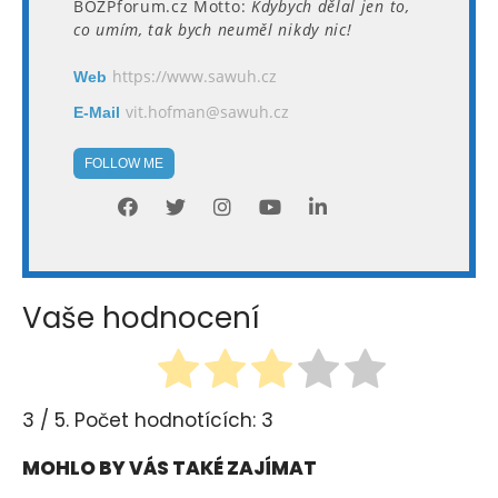
BOZPforum.cz Motto:
Kdybych dělal jen to,
co umím, tak bych neuměl nikdy nic!
https://www.sawuh.cz
Web
vit.hofman@sawuh.cz
E-Mail
FOLLOW ME
Vaše hodnocení
3
/ 5. Počet hodnotících:
3
MOHLO BY VÁS TAKÉ ZAJÍMAT