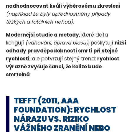
nadhodnocovat kvůli výběrovému zkreslení
(například že byly upřednostněny případy
těžkých a fatálních nehod)
.
Modernější studie a metody
, které data
korigují
(váhování, úprava biasu)
, poskytují
nižší
odhady pravděpodobnosti smrti při stejné
rychlosti
, ale potvrzují stejný trend:
rychlost
výrazně zvyšuje šanci, že kolize bude
smrtelná
.
TEFFT (2011, AAA
FOUNDATION): RYCHLOST
NÁRAZU VS. RIZIKO
VÁŽNÉHO ZRANĚNÍ NEBO