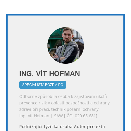
ING. VÍT HOFMAN
SPECIALISTA BOZP A PO
Odborně způsobilá osoba k zajišťování úkolů
prevence rizik v oblasti bezpečnosti a ochrany
zdraví při práci, technik požární ochrany
Ing. Vít Hofman | SAW [IČO: 020 65 681]
Podnikající fyzická osoba Autor projektu