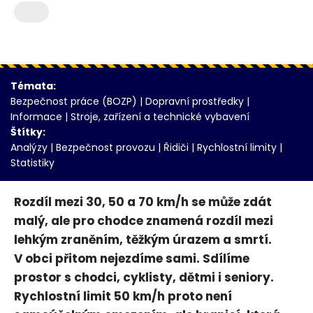
Témata:
Bezpečnost práce (BOZP)
|
Dopravní prostředky
|
Informace
|
Stroje, zařízení a technické vybavení
Štítky:
Analýzy
|
Bezpečnost provozu
|
Řidiči
|
Rychlostní limity
|
Statistiky
Rozdíl mezi 30, 50 a 70 km/h se může zdát
malý, ale pro chodce znamená rozdíl mezi
lehkým zraněním, těžkým úrazem a smrtí.
V obci přitom nejezdíme sami. Sdílíme
prostor s chodci, cyklisty, dětmi i seniory.
Rychlostní limit 50 km/h proto není