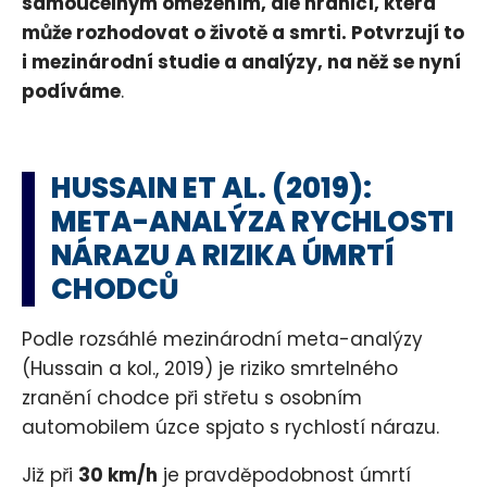
samoúčelným omezením, ale hranicí, která
může rozhodovat o životě a smrti. Potvrzují to
i mezinárodní studie a analýzy, na něž se nyní
podíváme
.
HUSSAIN ET AL. (2019):
META-ANALÝZA RYCHLOSTI
NÁRAZU A RIZIKA ÚMRTÍ
CHODCŮ
Podle rozsáhlé mezinárodní meta-analýzy
(Hussain a kol., 2019) je riziko smrtelného
zranění chodce při střetu s osobním
automobilem úzce spjato s rychlostí nárazu.
Již při
30 km/h
je pravděpodobnost úmrtí