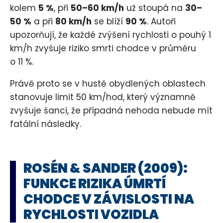
kolem
5 %
, při
50–60 km/h
už stoupá na
30–
50 %
a při
80 km/h
se blíží
90 %
. Autoři
upozorňují, že každé zvýšení rychlosti o pouhý 1
km/h zvyšuje riziko smrti chodce v průměru
o 11 %.
Právě proto se v hustě obydlených oblastech
stanovuje limit 50 km/hod, který významně
zvyšuje šanci, že případná nehoda nebude mít
fatální následky.
ROSÉN & SANDER (2009):
FUNKCE RIZIKA ÚMRTÍ
CHODCE V ZÁVISLOSTI NA
RYCHLOSTI VOZIDLA