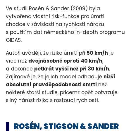
Ve studii Rosén & Sander (2009) byla
vytvořena vlastní risk-funkce pro úmrtí
chodce v závislosti na rychlosti nárazu
s použitím dat německého in-depth programu
GIDAS.
Autoři uvádějí, že riziko úmrtí při
50 km/h
je
více než
dvojnásobné oproti 40 km/h
,
a dokonce
pětkrát vyšší než při 30 km/h
.
Zajímavé je, že jejich model odhaduje
nižší
absolutní pravděpodobnosti smrti
než
některé starší studie, přičemž opět potvrzuje
silný nárůst rizika s rostoucí rychlostí.
ROSÉN, STIGSON & SANDER