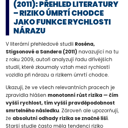
(2011): PŘEHLED LITERATURY
– RIZIKO ÚMRTÍ CHODCE
JAKO FUNKCE RYCHLOSTI
NÁRAZU
V literární přehledové studii
Roséna,
Stigsonové a Sandera (2011)
navazující na tu
z roku 2009, autoři analyzují řadu dřívějších
studií, které zkoumaly vztah mezi rychlostí
vozidla při nárazu a rizikem úmrtí chodce.
Ukazují, že ve všech relevantních pracech je
zpravidla hlášen
monotonní růst rizika — čím
vyšší rychlost, tím vyšší pravděpodobnost
smrtelného následku
. Zároveň ale upozorňují,
že
absolutní odhady rizika se značně liší
.
Starší studie často měla tendenci riziko