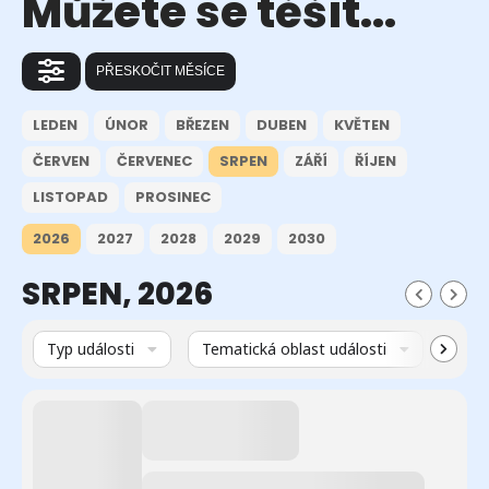
Můžete se těšit...
PŘESKOČIT MĚSÍCE
LEDEN
ÚNOR
BŘEZEN
DUBEN
KVĚTEN
ČERVEN
ČERVENEC
SRPEN
ZÁŘÍ
ŘÍJEN
LISTOPAD
PROSINEC
2026
2027
2028
2029
2030
SRPEN, 2026
Typ události
Tematická oblast události
Míst