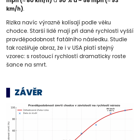
mph (≈ 80 km/h)
a
90 % u ~ 58 mph (≈ 93
km/h)
.
Rizika navíc výrazně kolísají podle věku
chodce. Starší lidé mají při dané rychlosti vyšší
pravděpodobnost fatálního následku. Studie
tak rozšiřuje obraz, že i v USA platí stejný
vzorec: s rostoucí rychlostí dramaticky roste
šance na smrt.
ZÁVĚR