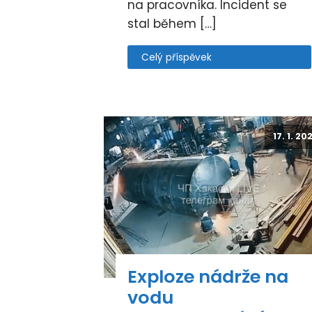
na pracovníka. Incident se
stal během […]
Celý příspěvek
17. 1. 20
Exploze nádrže na
vodu