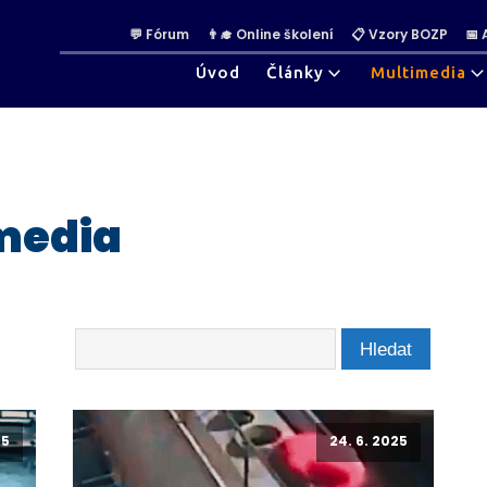
💬 Fórum
👨‍🎓 Online školení
📋 Vzory BOZP
📅
Úvod
Články
Multimedia
media
25
24. 6. 2025