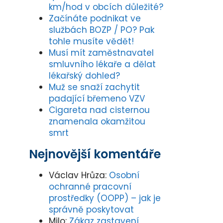
km/hod v obcích důležité?
Začínáte podnikat ve
službách BOZP / PO? Pak
tohle musíte vědět!
Musí mít zaměstnavatel
smluvního lékaře a dělat
lékařský dohled?
Muž se snaží zachytit
padající břemeno VZV
Cigareta nad cisternou
znamenala okamžitou
smrt
Nejnovější komentáře
Václav Hrůza
:
Osobní
ochranné pracovní
prostředky (OOPP) – jak je
správně poskytovat
Milo
:
Zákaz zastavení