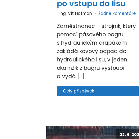
po vstupu do lisu
Ing. Vít Hofman
Žádné komentáře
Zaměstnanec – strojník, který
pomocí pásového bagru
s hydraulickým drapákem
zakládá kovový odpad do
hydraulického lisu, v jeden
okamžik z bagru vystoupí
a vydá […]
Celý příspěvek
22. 6. 20