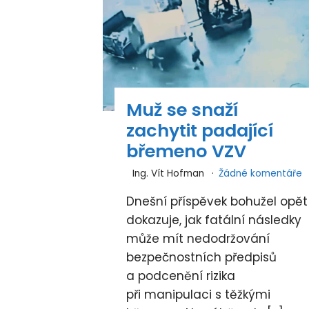
Muž se snaží
zachytit padající
břemeno VZV
Ing. Vít Hofman
Žádné komentáře
Dnešní příspěvek bohužel opět
dokazuje, jak fatální následky
může mít nedodržování
bezpečnostních předpisů
a podcenění rizika
při manipulaci s těžkými