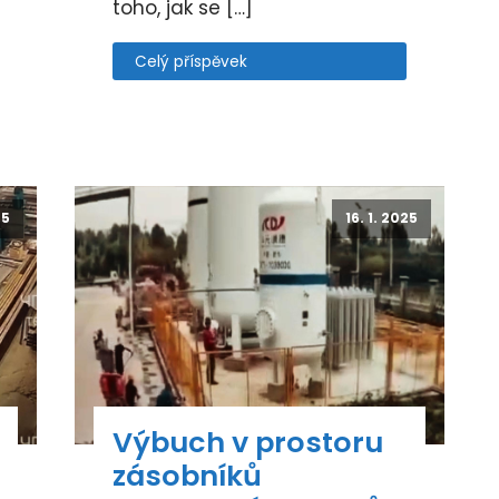
toho, jak se […]
Celý příspěvek
25
16. 1. 2025
Výbuch v prostoru
zásobníků