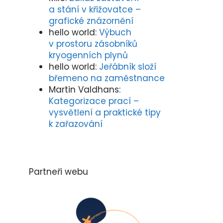
a stání v křižovatce –
grafické znázornění
hello world
:
Výbuch
v prostoru zásobníků
kryogenních plynů
hello world
:
Jeřábník složí
břemeno na zaměstnance
Martin Valdhans
:
Kategorizace prací –
vysvětlení a praktické tipy
k zařazování
Partneři webu