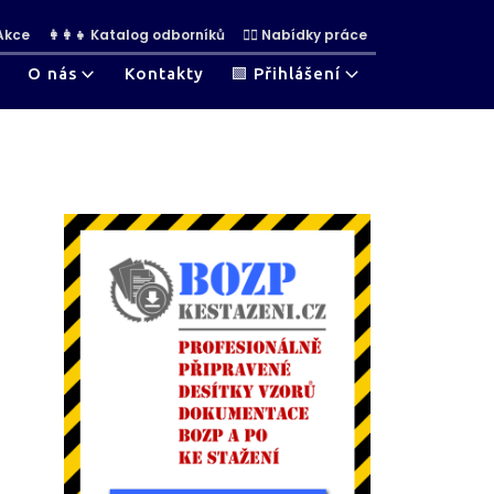
 Akce
👩‍👩‍👧 Katalog odborníků
👷‍♀ Nabídky práce
O nás
Kontakty
🟩 Přihlášení