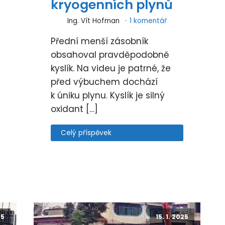
kryogenních plynů
Ing. Vít Hofman
1 komentář
Přední menší zásobník
obsahoval pravděpodobně
kyslík. Na videu je patrné, že
před výbuchem dochází
k úniku plynu. Kyslík je silný
oxidant […]
Celý příspěvek
25
15. 1. 2025