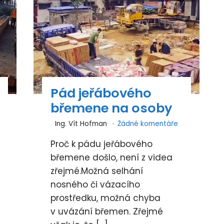
Pád jeřábového
břemene na osoby
Ing. Vít Hofman
Žádné komentáře
Proč k pádu jeřábového
břemene došlo, není z videa
zřejmé.Možná selhání
nosného či vázacího
prostředku, možná chyba
v uvázání břemen. Zřejmé