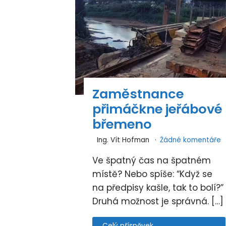
Zaměstnance
přimáčkne jeřábové
břemeno
Ing. Vít Hofman
Žádné komentáře
Ve špatný čas na špatném
místě? Nebo spíše: “Když se
na předpisy kašle, tak to bolí?”
Druhá možnost je správná. […]
Celý příspěvek