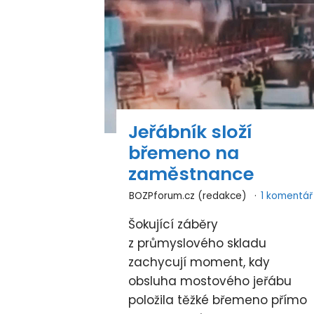
Jeřábník složí
břemeno na
zaměstnance
BOZPforum.cz (redakce)
1 komentář
Šokující záběry
z průmyslového skladu
zachycují moment, kdy
obsluha mostového jeřábu
položila těžké břemeno přímo