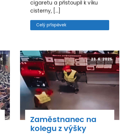
cigaretu a přistoupil k víku
cisterny, […]
Celý příspěvek
25
23. 6. 2025
Zaměstnanec na
kolegu z výšky