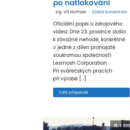
po natlakování
Ing. Vít Hofman
Žádné komentáře
Oficiální popis u zdrojového
videa: Dne 23. prosince došlo
k závažné nehodě, konkrétně
v jedné z dílen pronajaté
soukromou společností
Lesmash Corporation.
Při svářečských pracích
při výrobě […]
Celý příspěvek
15. 1. 20