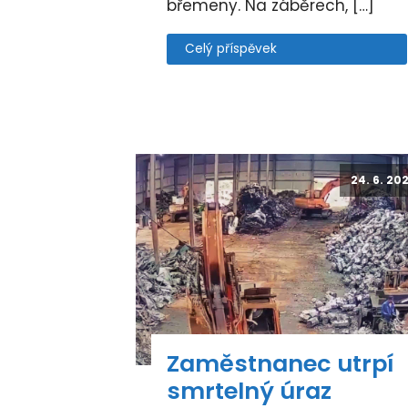
břemeny. Na záběrech, […]
Celý příspěvek
24. 6. 20
Zaměstnanec utrpí
smrtelný úraz