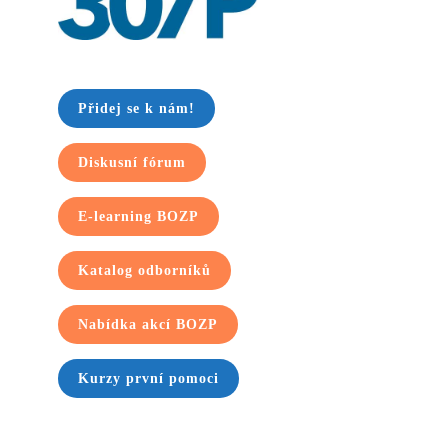
Přidej se k nám!
Diskusní fórum
E-learning BOZP
Katalog odborníků
Nabídka akcí BOZP
Kurzy první pomoci