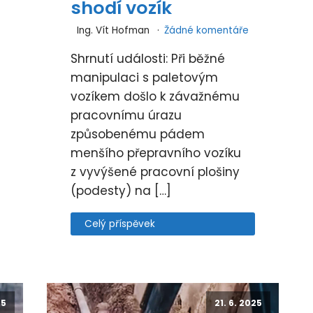
shodí vozík
Ing. Vít Hofman
Žádné komentáře
Shrnutí události: Při běžné
manipulaci s paletovým
vozíkem došlo k závažnému
pracovnímu úrazu
způsobenému pádem
menšího přepravního vozíku
z vyvýšené pracovní plošiny
(podesty) na […]
Celý příspěvek
25
21. 6. 2025