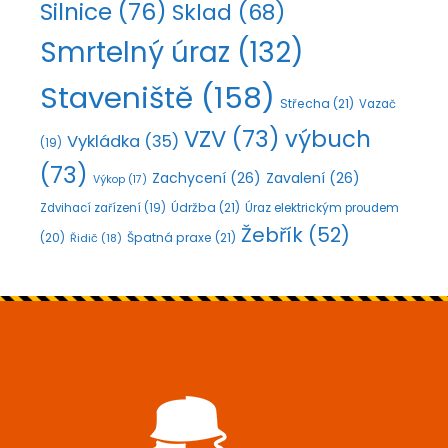
Silnice
(76)
Sklad
(68)
Smrtelný úraz
(132)
Staveniště
(158)
Střecha
(21)
Vazač
VZV
(73)
výbuch
Vykládka
(35)
(19)
(73)
Zachycení
(26)
Zavalení
(26)
Výkop
(17)
Údržba
(21)
Zdvihací zařízení
(19)
Úraz elektrickým proudem
Žebřík
(52)
Špatná praxe
(21)
(20)
Řidič
(18)