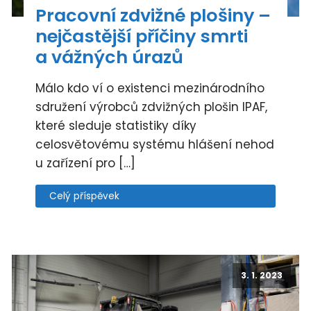
Pracovní zdvižné plošiny –
nejčastější příčiny smrti
a vážných úrazů
Málo kdo ví o existenci mezinárodního
sdružení výrobců zdvižných plošin IPAF,
které sleduje statistiky díky
celosvětovému systému hlášení nehod
u zařízení pro […]
Celý příspěvek
3. 1. 2023