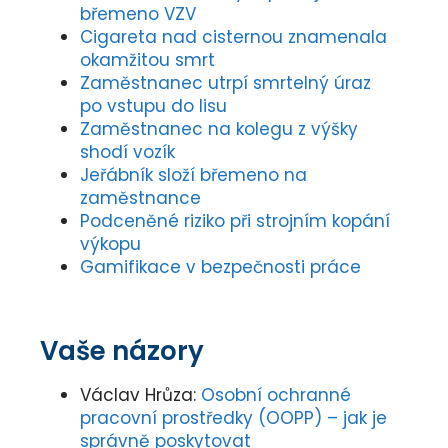
břemeno VZV
Cigareta nad cisternou znamenala
okamžitou smrt
Zaměstnanec utrpí smrtelný úraz
po vstupu do lisu
Zaměstnanec na kolegu z výšky
shodí vozík
Jeřábník složí břemeno na
zaměstnance
Podceněné riziko při strojním kopání
výkopu
Gamifikace v bezpečnosti práce
Vaše názory
Václav Hrůza
:
Osobní ochranné
pracovní prostředky (OOPP) – jak je
správně poskytovat