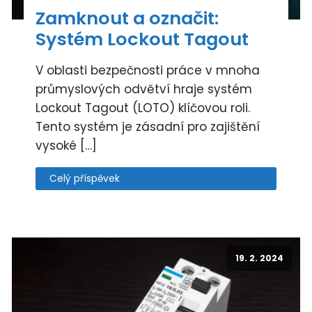
Zamknout a označit:
Systém Lockout Tagout
V oblasti bezpečnosti práce v mnoha
průmyslových odvětví hraje systém
Lockout Tagout (LOTO) klíčovou roli.
Tento systém je zásadní pro zajištění
vysoké […]
Celý příspěvek
19. 2. 2024