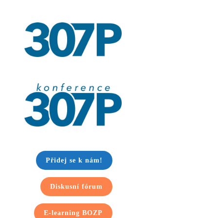
Přidej se k nám!
Diskusní fórum
E-learning BOZP