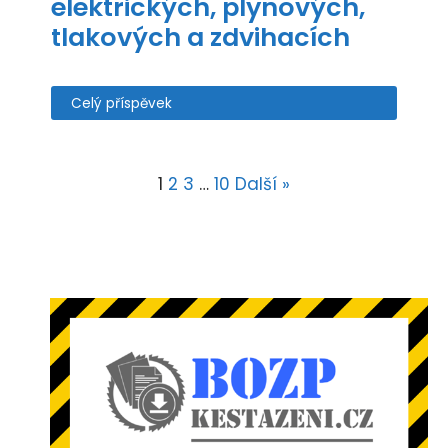
elektrických, plynových,
tlakových a zdvihacích
Celý příspěvek
1
2
3
…
10
Další »