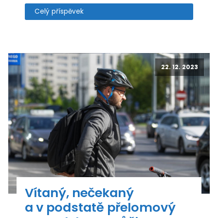
Celý příspěvek
22. 12. 2023
Vítaný, nečekaný
a v podstatě přelomový