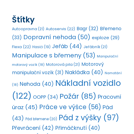
Štítky
Bagr
(32)
Břemeno
Autoopravna
(21)
Autoservis
(22)
Dopravní nehoda
(50)
(33)
exploze
(29)
Jeřáb
(44)
Flexa
(22)
Jeřábník
(21)
Hasiči
(19)
Manipulace s břemeny
(53)
Manipulační
Motorový
Motorová pila
(21)
motorový vozík
(18)
Nakládka
(40)
manipulační vozík
(31)
Namotání
Nákladní vozidlo
Nehoda
(40)
(18)
(122)
Požár
(85)
Pracovní
OOPP
(34)
Práce ve výšce
(56)
úraz
(45)
Pád
Pád z výšky
(97)
(43)
Pád břemene
(20)
Převrácení
(42)
Přimáčknutí
(40)