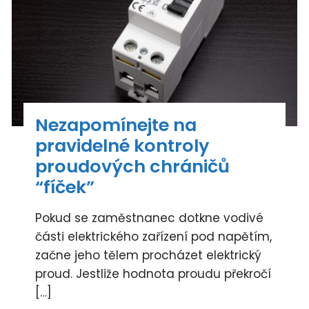
Nezapomínejte na
pravidelné kontroly
proudových chráničů
“fíček”
Pokud se zaměstnanec dotkne vodivé
části elektrického zařízení pod napětím,
začne jeho tělem procházet elektrický
proud. Jestliže hodnota proudu překročí
[…]