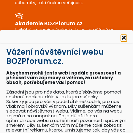
odborníky, tak i širokou veřejnost.
Akademie BOZPforum.cz
Unikátní e-learning školení a kurzy zaměřené na
BOZP a PO.
Vážení návštěvníci webu
BOZPkestazeni.cz
BOZPforum.cz.
Desítky profesionálně připravených vzorových
dokumentů a posterů BOZP a PO.
Abychom mohli tento web i nadále provozovat a
přinášet vám zajímavý a věříme, že i užitečný
obsah, potřebujeme vaši pomoc!
Akce BOZPforum.cz
Zásadní jsou pro nás data, která získáváme pomocí
souborů cookies, dále v textu jen sušenky.
Přehled pořádaných akcí se zaměřením na
Sušenky jsou pro vás v podstatě neškodné, pro nás
problematiku BOZP.
však mají obrovský význam. Díky sušenkám můžeme
sledovat návštěvnost webu. Vidíme, co vás na webu
zajímá a co naopak ne. To je důležité pro
optimalizace webu a upření naší pozornosti správným
Katalog odborníků BOZP
směrem. Díky sušenkám vám můžeme také zobrazit
relevantní reklamu, kterou umísťujeme tak, aby vás co
Přehledný katalog odborníků pracujících v