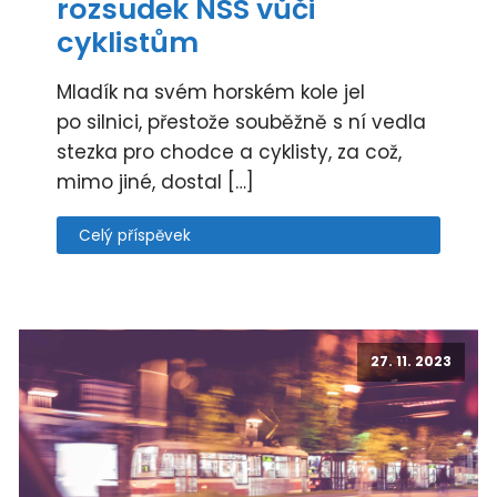
rozsudek NSS vůči
cyklistům
Mladík na svém horském kole jel
po silnici, přestože souběžně s ní vedla
stezka pro chodce a cyklisty, za což,
mimo jiné, dostal […]
Celý příspěvek
27. 11. 2023