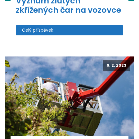
Význam žlutých
zkřížených čar na vozovce
Celý příspěvek
9. 2. 2023