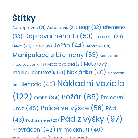
Štítky
Bagr
(32)
Břemeno
Autoopravna
(21)
Autoservis
(22)
Dopravní nehoda
(50)
(33)
exploze
(29)
Jeřáb
(44)
Flexa
(22)
Jeřábník
(21)
Hasiči
(19)
Manipulace s břemeny
(53)
Manipulační
Motorový
Motorová pila
(21)
motorový vozík
(18)
Nakládka
(40)
manipulační vozík
(31)
Namotání
Nákladní vozidlo
Nehoda
(40)
(18)
(122)
Požár
(85)
Pracovní
OOPP
(34)
Práce ve výšce
(56)
úraz
(45)
Pád
Pád z výšky
(97)
(43)
Pád břemene
(20)
Převrácení
(42)
Přimáčknutí
(40)