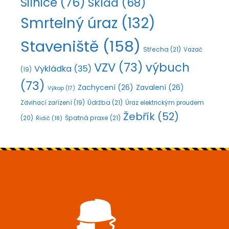
Silnice
(76)
Sklad
(68)
Smrtelný úraz
(132)
Staveniště
(158)
Střecha
(21)
Vazač
VZV
(73)
výbuch
Vykládka
(35)
(19)
(73)
Zachycení
(26)
Zavalení
(26)
Výkop
(17)
Údržba
(21)
Zdvihací zařízení
(19)
Úraz elektrickým proudem
Žebřík
(52)
Špatná praxe
(21)
(20)
Řidič
(18)