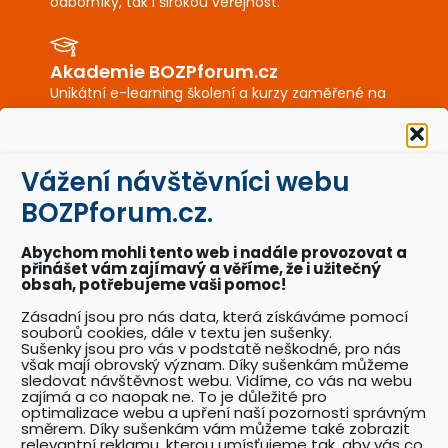
odborníky, tak i širokou veřejnost.
Akademie BOZPforum.cz
Unikátní e-learning školení a kurzy zaměřené na
BOZP a PO.
Vážení návštěvníci webu
BOZPkestazeni.cz
BOZPforum.cz.
Desítky profesionálně připravených vzorových
dokumentů a posterů BOZP a PO.
Abychom mohli tento web i nadále provozovat a
přinášet vám zajímavý a věříme, že i užitečný
obsah, potřebujeme vaši pomoc!
Akce BOZPforum.cz
Zásadní jsou pro nás data, která získáváme pomocí
Přehled pořádaných akcí se zaměřením na
souborů cookies, dále v textu jen sušenky.
problematiku BOZP.
Sušenky jsou pro vás v podstatě neškodné, pro nás
však mají obrovský význam. Díky sušenkám můžeme
sledovat návštěvnost webu. Vidíme, co vás na webu
zajímá a co naopak ne. To je důležité pro
Katalog odborníků BOZP
optimalizace webu a upření naší pozornosti správným
směrem. Díky sušenkám vám můžeme také zobrazit
Přehledný katalog odborníků pracujících v
relevantní reklamu, kterou umísťujeme tak, aby vás co