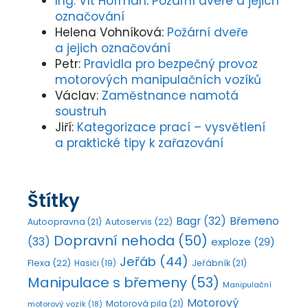
Ing. Vít Hofman
:
Požární dveře a jejich
označování
Helena Vohníková
:
Požární dveře
a jejich označování
Petr
:
Pravidla pro bezpečný provoz
motorových manipulačních vozíků
Václav
:
Zaměstnance namotá
soustruh
Jiří
:
Kategorizace prací – vysvětlení
a praktické tipy k zařazování
Štítky
Bagr
(32)
Břemeno
Autoopravna
(21)
Autoservis
(22)
Dopravní nehoda
(50)
(33)
exploze
(29)
Jeřáb
(44)
Flexa
(22)
Jeřábník
(21)
Hasiči
(19)
Manipulace s břemeny
(53)
Manipulační
Motorový
Motorová pila
(21)
motorový vozík
(18)