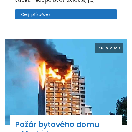
vůbec nezapalovat. Zvláště, […]
Celý příspěvek
30. 8. 2020
Požár bytového domu