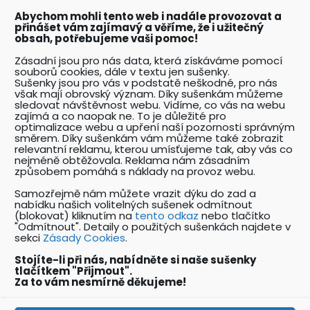
dokumentů a posterů BOZP a PO.
Abychom mohli tento web i nadále provozovat a
přinášet vám zajímavý a věříme, že i užitečný
obsah, potřebujeme vaši pomoc!
Akce BOZPforum.cz
Zásadní jsou pro nás data, která získáváme pomocí
souborů cookies, dále v textu jen sušenky.
Přehled pořádaných akcí se zaměřením na
Sušenky jsou pro vás v podstatě neškodné, pro nás
problematiku BOZP.
však mají obrovský význam. Díky sušenkám můžeme
sledovat návštěvnost webu. Vidíme, co vás na webu
zajímá a co naopak ne. To je důležité pro
optimalizace webu a upření naší pozornosti správným
Katalog odborníků BOZP
směrem. Díky sušenkám vám můžeme také zobrazit
relevantní reklamu, kterou umísťujeme tak, aby vás co
Přehledný katalog odborníků pracujících v
nejméně obtěžovala. Reklama nám zásadním
oboru BOZP a souvisejících oborech.
způsobem pomáhá s náklady na provoz webu.
Samozřejmě nám můžete vrazit dýku do zad a
nabídku našich volitelných sušenek odmítnout
Nabídky práce v oboru BOZP
(blokovat) kliknutím na
tento odkaz
nebo tlačítko
"Odmítnout". Detaily o použitých sušenkách najdete v
Unikátní katalog pracovních nabídek v oboru
sekci
Zásady Cookies
.
BOZP a PO.
Stojíte-li při nás, nabídněte si naše sušenky
tlačítkem "Přijmout".
Za to vám nesmírně děkujeme!
Copyright: Ing. Vít Hofman 2023