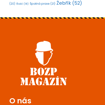
Žebřík
(52)
Špatná praxe
(21)
(20)
Řidič
(18)
O nás