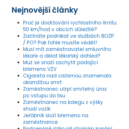
Nejnovější články
Proč je dodržování rychlostního limitu
50 km/hod v obcích důležité?
Začínáte podnikat ve službách BOZP
/ PO? Pak tohle musíte vědět!
Musí mít zaměstnavatel smluvního
lékaře a dělat lékařský dohled?
Muž se snaží zachytit padající
břemeno VZV
Cigareta nad cisternou znamenala
okamžitou smrt
Zaměstnanec utrpí smrtelný úraz
po vstupu do lisu
Zaměstnanec na kolegu z výšky
shodí vozík
Jeřábník složí břemeno na
zaměstnance
Podceněné riziko při strojním kopání