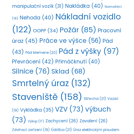
Nakládka
(40)
manipulační vozík
(31)
Namotání
Nákladní vozidlo
Nehoda
(40)
(18)
(122)
Požár
(85)
Pracovní
OOPP
(34)
Práce ve výšce
(56)
úraz
(45)
Pád
Pád z výšky
(97)
(43)
Pád břemene
(20)
Převrácení
(42)
Přimáčknutí
(40)
Silnice
(76)
Sklad
(68)
Smrtelný úraz
(132)
Staveniště
(158)
Střecha
(21)
Vazač
VZV
(73)
výbuch
Vykládka
(35)
(19)
(73)
Zachycení
(26)
Zavalení
(26)
Výkop
(17)
Údržba
(21)
Zdvihací zařízení
(19)
Úraz elektrickým proudem