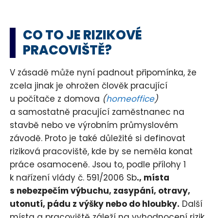
CO TO JE RIZIKOVÉ
PRACOVIŠTĚ?
V zásadě může nyní padnout připomínka, že
zcela jinak je ohrožen člověk pracující
u počítače z domova
(
homeoffice
)
a samostatně pracující zaměstnanec na
stavbě nebo ve výrobním průmyslovém
závodě. Proto je také důležité si definovat
riziková pracoviště, kde by se neměla konat
práce osamoceně. Jsou to, podle přílohy 1
k nařízení vlády č. 591/2006 Sb
., místa
s nebezpečím výbuchu, zasypání, otravy,
utonutí, pádu z výšky nebo do hloubky.
Další
místa a pracoviště záleží na vyhodnocení rizik