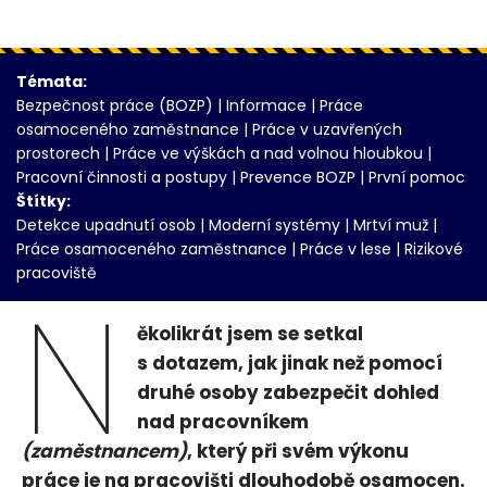
Témata:
Bezpečnost práce (BOZP)
|
Informace
|
Práce
osamoceného zaměstnance
|
Práce v uzavřených
prostorech
|
Práce ve výškách a nad volnou hloubkou
|
Pracovní činnosti a postupy
|
Prevence BOZP
|
První pomoc
Štítky:
Detekce upadnutí osob
|
Moderní systémy
|
Mrtví muž
|
Práce osamoceného zaměstnance
|
Práce v lese
|
Rizikové
pracoviště
N
ěkolikrát jsem se setkal
s dotazem, jak jinak než pomocí
druhé osoby zabezpečit dohled
nad pracovníkem
(zaměstnancem)
, který při svém výkonu
práce je na pracovišti dlouhodobě osamocen.