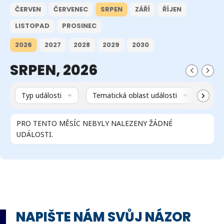
ČERVEN
ČERVENEC
SRPEN
ZÁŘÍ
ŘÍJEN
LISTOPAD
PROSINEC
2026
2027
2028
2029
2030
SRPEN, 2026
Typ události
Tematická oblast události
Míst
PRO TENTO MĚSÍC NEBYLY NALEZENY ŽÁDNÉ
UDÁLOSTI.
NAPIŠTE NÁM SVŮJ NÁZOR