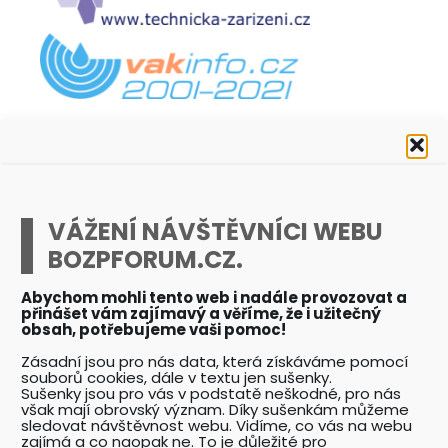
VÁŽENÍ NÁVŠTĚVNÍCI WEBU
BOZPFORUM.CZ.
Abychom mohli tento web i nadále provozovat a
NEJNOVĚJŠÍ ČLÁNKY
přinášet vám zajímavý a věříme, že i užitečný
obsah, potřebujeme vaši pomoc!
Proč je dodržování rychlostního limitu
Zásadní jsou pro nás data, která získáváme pomocí
50 km/hod v obcích důležité?
souborů cookies, dále v textu jen sušenky.
Sušenky jsou pro vás v podstatě neškodné, pro nás
Začínáte podnikat ve službách BOZP
však mají obrovský význam. Díky sušenkám můžeme
/ PO? Pak tohle musíte vědět!
sledovat návštěvnost webu. Vidíme, co vás na webu
Musí mít zaměstnavatel smluvního
zajímá a co naopak ne. To je důležité pro