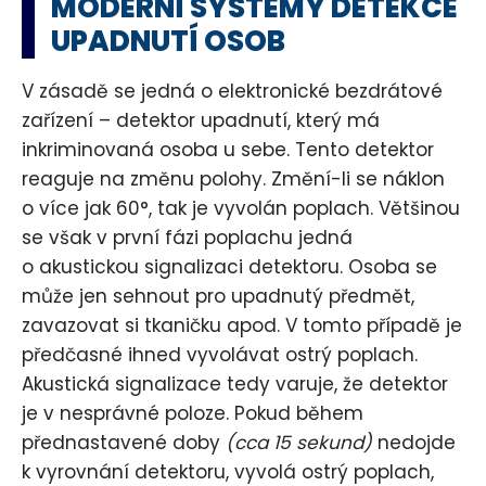
MODERNÍ SYSTÉMY DETEKCE
UPADNUTÍ OSOB
V zásadě se jedná o elektronické bezdrátové
zařízení – detektor upadnutí, který má
inkriminovaná osoba u sebe. Tento detektor
reaguje na změnu polohy. Změní-li se náklon
o více jak 60°, tak je vyvolán poplach. Většinou
se však v první fázi poplachu jedná
o akustickou signalizaci detektoru. Osoba se
může jen sehnout pro upadnutý předmět,
zavazovat si tkaničku apod. V tomto případě je
předčasné ihned vyvolávat ostrý poplach.
Akustická signalizace tedy varuje, že detektor
je v nesprávné poloze. Pokud během
přednastavené doby
(cca 15 sekund)
nedojde
k vyrovnání detektoru, vyvolá ostrý poplach,