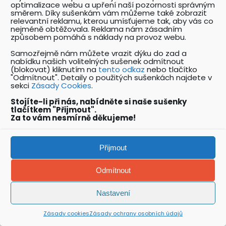
optimalizace webu a upření naší pozornosti správným
lékaře a dělat lékařský dohled?
směrem. Díky sušenkám vám můžeme také zobrazit
Muž se snaží zachytit padající
relevantní reklamu, kterou umísťujeme tak, aby vás co
nejméně obtěžovala. Reklama nám zásadním
břemeno VZV
způsobem pomáhá s náklady na provoz webu.
Cigareta nad cisternou znamenala
Samozřejmě nám můžete vrazit dýku do zad a
okamžitou smrt
nabídku našich volitelných sušenek odmítnout
Zaměstnanec utrpí smrtelný úraz
(blokovat) kliknutím na
tento odkaz
nebo tlačítko
"Odmítnout". Detaily o použitých sušenkách najdete v
po vstupu do lisu
sekci
Zásady Cookies
.
Zaměstnanec na kolegu z výšky
shodí vozík
Stojíte-li při nás, nabídněte si naše sušenky
tlačítkem "Přijmout".
Jeřábník složí břemeno na
Za to vám nesmírně děkujeme!
zaměstnance
Podceněné riziko při strojním kopání
výkopu
Přijmout
Gamifikace v bezpečnosti práce
Odmítnout
1
Nastavení
+
VAŠE NÁZORY
Zásady cookies
Zásady ochrany osobních údajů
Václav Hrůza
:
Osobní ochranné