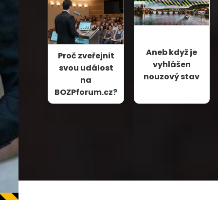
Aneb když je
Proč zveřejnit
vyhlášen
svou událost
nouzový stav
na
BOZPforum.cz?