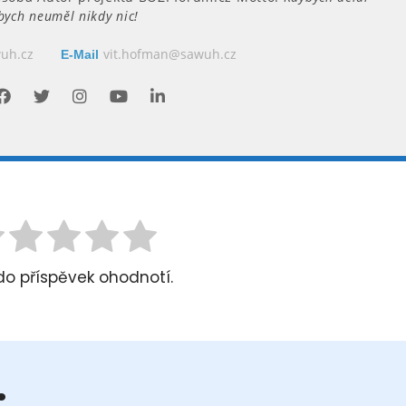
 bych neuměl nikdy nic!
uh.cz
vit.hofman@sawuh.cz
E-Mail
do příspěvek ohodnotí.
.