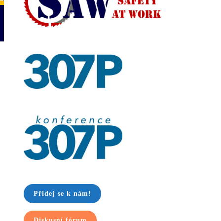
Přidej se k nám!
Diskusní fórum