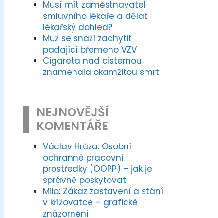
Musí mít zaměstnavatel
smluvního lékaře a dělat
lékařský dohled?
Muž se snaží zachytit
padající břemeno VZV
Cigareta nad cisternou
znamenala okamžitou smrt
NEJNOVĚJŠÍ
KOMENTÁŘE
lní události
Václav Hrůza
:
Osobní
ochranné pracovní
prostředky (OOPP) – jak je
správně poskytovat
Milo
:
Zákaz zastavení a stání
v křižovatce – grafické
znázornění