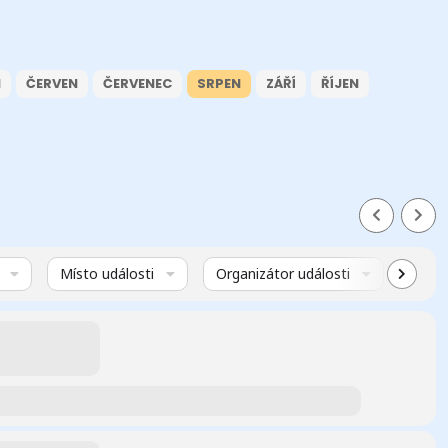
N
ČERVEN
ČERVENEC
SRPEN
ZÁŘÍ
ŘÍJEN
Místo události
Organizátor události
Virtuá