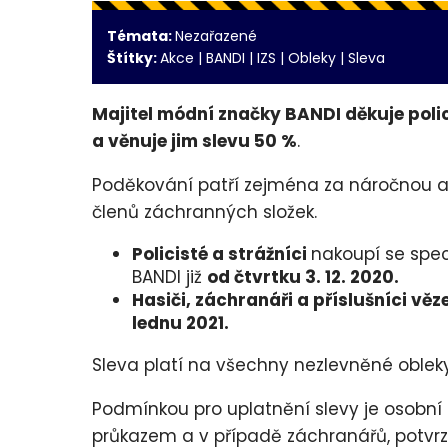
Témata:
Nezařazené
Štítky:
Akce
|
BANDI
|
IZS
|
Obleky
|
Sleva
Majitel módní značky BANDI děkuje pol
a věnuje jim slevu 50 %
.
Poděkování patří zejména za náročnou a r
členů záchranných složek.
Policisté a strážníci
nakoupí se spe
BANDI již
od čtvrtku 3. 12. 2020.
Hasiči, záchranáři a příslušníci vě
lednu 2021.
Sleva platí na všechny nezlevněné obleky
Podmínkou pro uplatnění slevy je osobní 
průkazem a v případě záchranářů, potvr