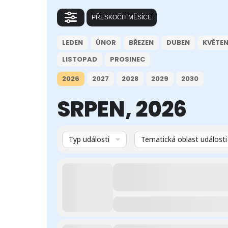
PŘESKOČIT MĚSÍCE
LEDEN
ÚNOR
BŘEZEN
DUBEN
KVĚTE
LISTOPAD
PROSINEC
2026
2027
2028
2029
2030
SRPEN, 2026
Typ události
Tematická oblast události