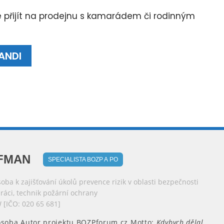
e přijít na prodejnu s kamarádem či rodinným
ANDI
OFMAN
SPECIALISTA BOZP A PO
ba k zajišťování úkolů prevence rizik v oblasti bezpečnosti
práci, technik požární ochrany
 [IČO: 020 65 681]
 osoba Autor projektu BOZPforum.cz Motto:
Kdybych dělal