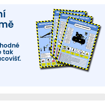
ní
rmě
vhodné
 tak
covišť.