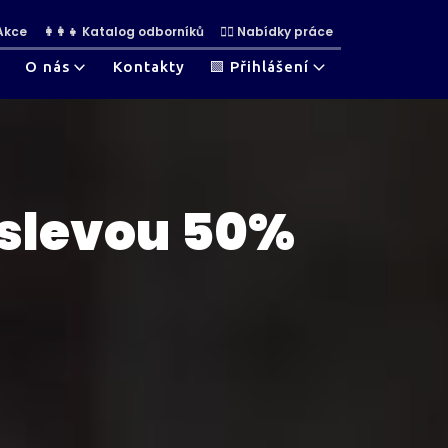
 Akce
👩‍👩‍👧 Katalog odborníků
👷‍♀ Nabídky práce
O nás
Kontakty
🟩 Přihlášení
 slevou 50%