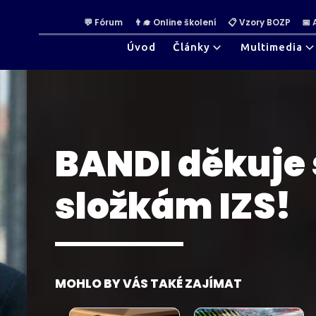
💬 Fórum
👨‍🎓 Online školení
📋 Vzory BOZP
📅
Úvod
Články
Multimedia
BANDI děkuje
složkám IZS!
MOHLO BY VÁS TAKÉ ZAJÍMAT