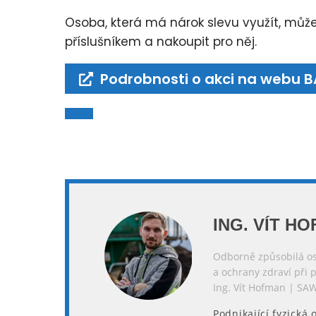
Osoba, která má nárok slevu využít, můž
příslušníkem a nakoupit pro něj.
Podrobnosti o akci na webu B
ING. VÍT H
Odborně způsobilá oso
a ochrany zdraví při 
Ing. Vít Hofman | SAW
Podnikající fyzická