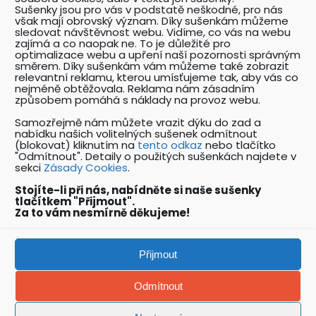
Sušenky jsou pro vás v podstatě neškodné, pro nás
Přehled pořádaných akcí se zaměřením na
však mají obrovský význam. Díky sušenkám můžeme
problematiku BOZP.
sledovat návštěvnost webu. Vidíme, co vás na webu
zajímá a co naopak ne. To je důležité pro
optimalizace webu a upření naší pozornosti správným
směrem. Díky sušenkám vám můžeme také zobrazit
relevantní reklamu, kterou umísťujeme tak, aby vás co
KATALOG ODBORNÍKŮ BOZP
nejméně obtěžovala. Reklama nám zásadním
Přehledný katalog odborníků pracujících v
způsobem pomáhá s náklady na provoz webu.
oboru BOZP a souvisejících oborech.
Samozřejmě nám můžete vrazit dýku do zad a
nabídku našich volitelných sušenek odmítnout
(blokovat) kliknutím na
tento odkaz
nebo tlačítko
"Odmítnout". Detaily o použitých sušenkách najdete v
NABÍDKY PRÁCE V OBORU BOZP
sekci
Zásady Cookies
.
Unikátní katalog pracovních nabídek v oboru
BOZP a PO.
Stojíte-li při nás, nabídněte si naše sušenky
tlačítkem "Přijmout".
Za to vám nesmírně děkujeme!
Copyright: Ing. Vít Hofman 2023
Přijmout
Odmítnout
Vytvořeno k záchraně životů!