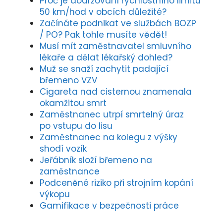
Proč je dodržování rychlostního limitu
50 km/hod v obcích důležité?
Začínáte podnikat ve službách BOZP
/ PO? Pak tohle musíte vědět!
Musí mít zaměstnavatel smluvního
lékaře a dělat lékařský dohled?
Muž se snaží zachytit padající
břemeno VZV
Cigareta nad cisternou znamenala
okamžitou smrt
Zaměstnanec utrpí smrtelný úraz
po vstupu do lisu
Zaměstnanec na kolegu z výšky
shodí vozík
Jeřábník složí břemeno na
zaměstnance
Podceněné riziko při strojním kopání
výkopu
Gamifikace v bezpečnosti práce