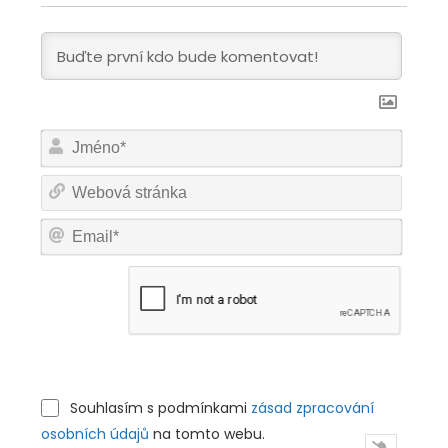
Jmén
Web
strán
Email
Souhlasím s podmínkami
zásad zpracování
osobních údajů
na tomto webu.