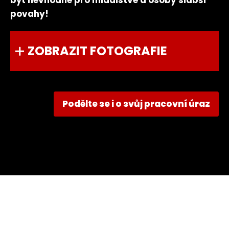
být nevhodné pro mladistvé a osoby slabší
povahy!
ZOBRAZIT FOTOGRAFIE
Podělte se i o svůj pracovní úraz