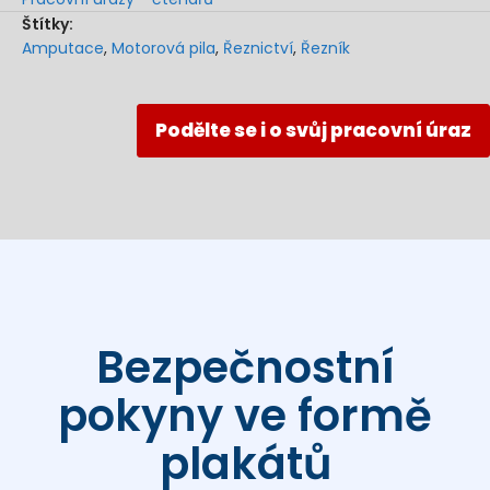
Štítky:
Amputace
,
Motorová pila
,
Řeznictví
,
Řezník
Podělte se i o svůj pracovní úraz
Bezpečnostní
pokyny ve formě
plakátů