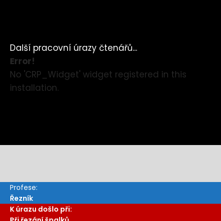
Další pracovní úrazy čtenářů...
Error!
No 'CRP_Widget' widget registered in this
installation.
Profese:
Řezník
K úrazu došlo při:
Při řezání špalků.