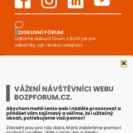
DISKUSNÍ FÓRUM
Odborné diskusní fórum o BOZP jak pro
odborníky, tak i širokou veřejnost.
AKADEMIE BOZPFORUM.CZ
Unikátní e-learning školení a kurzy zaměřené na
BOZP a PO.
VÁŽENÍ NÁVŠTĚVNÍCI WEBU
BOZPFORUM.CZ.
BOZPKESTAZENI.CZ
Desítky profesionálně připravených vzorových
Abychom mohli tento web i nadále provozovat a
dokumentů a posterů BOZP a PO.
přinášet vám zajímavý a věříme, že i užitečný
obsah, potřebujeme vaši pomoc!
Zásadní jsou pro nás data, která získáváme pomocí
AKCE BOZPFORUM.CZ
souborů cookies, dále v textu jen sušenky.