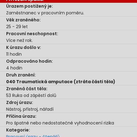
Úrazem postižený je:
Zaměstnanec v pracovním poměru.
Věk zraněného:
25 - 29 let
Pracovní neschopnost:
Více než rok.
K úrazu došlo v:
11
hodin
Odpracováno hodin:
4
hodin
Druh zranění:
040 Traumatická amputace (ztráta části těla)
Zraněná část těla:
53 Ruka od zápěstí dolů
Zdroj úrazu:
Nástroj, přístroj, nářadí
Příčina úrazu:
Pro špatné nebo nedostatečné vyhodnocení rizika
Kategorie:
Pracovní úrazy - čtenářů