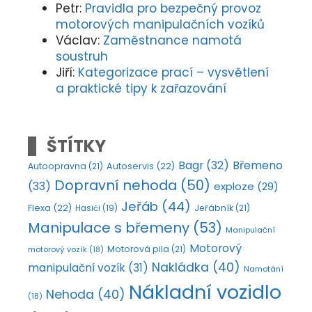
Petr
:
Pravidla pro bezpečný provoz
motorových manipulačních vozíků
Václav
:
Zaměstnance namotá
soustruh
Jiří
:
Kategorizace prací – vysvětlení
a praktické tipy k zařazování
ŠTÍTKY
Bagr
(32)
Břemeno
Autoopravna
(21)
Autoservis
(22)
Dopravní nehoda
(50)
(33)
exploze
(29)
Jeřáb
(44)
Flexa
(22)
Jeřábník
(21)
Hasiči
(19)
Manipulace s břemeny
(53)
Manipulační
Motorový
Motorová pila
(21)
motorový vozík
(18)
Nakládka
(40)
manipulační vozík
(31)
Namotání
Nákladní vozidlo
Nehoda
(40)
(18)