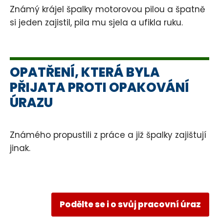
Známý krájel špalky motorovou pilou a špatně
si jeden zajistil, pila mu sjela a ufikla ruku.
OPATŘENÍ, KTERÁ BYLA
PŘIJATA PROTI OPAKOVÁNÍ
ÚRAZU
Známého propustili z práce a již špalky zajištují
jinak.
Podělte se i o svůj pracovní úraz