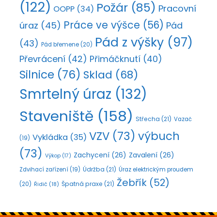
(122)
Požár
(85)
Pracovní
OOPP
(34)
Práce ve výšce
(56)
úraz
(45)
Pád
Pád z výšky
(97)
(43)
Pád břemene
(20)
Převrácení
(42)
Přimáčknutí
(40)
Silnice
(76)
Sklad
(68)
Smrtelný úraz
(132)
Staveniště
(158)
Střecha
(21)
Vazač
VZV
(73)
výbuch
Vykládka
(35)
(19)
(73)
Zachycení
(26)
Zavalení
(26)
Výkop
(17)
Údržba
(21)
Zdvihací zařízení
(19)
Úraz elektrickým proudem
Žebřík
(52)
Špatná praxe
(21)
(20)
Řidič
(18)