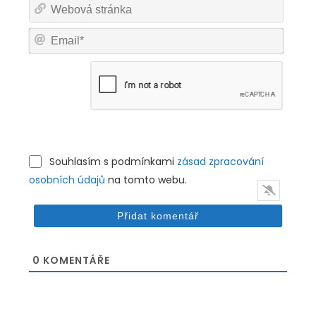
Web
strán
Email
Souhlasím s podmínkami
zásad zpracování
osobních údajů
na tomto webu.
0
KOMENTÁŘE