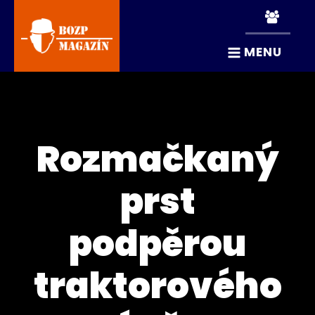
MENU
Rozmačkaný
prst
podpěrou
traktorového