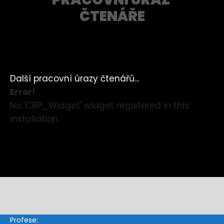
ČTENÁŘE
Další pracovní úrazy čtenářů...
Error!
No 'CRP_Widget' widget registered in this
installation.
Profese: