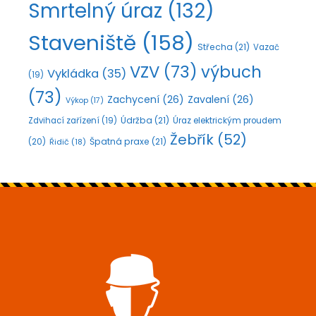
Smrtelný úraz
(132)
Staveniště
(158)
Střecha
(21)
Vazač
VZV
(73)
výbuch
Vykládka
(35)
(19)
(73)
Zachycení
(26)
Zavalení
(26)
Výkop
(17)
Údržba
(21)
Zdvihací zařízení
(19)
Úraz elektrickým proudem
Žebřík
(52)
Špatná praxe
(21)
(20)
Řidič
(18)