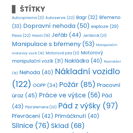
ŠTÍTKY
Bagr
(32)
Břemeno
Autoopravna
(21)
Autoservis
(22)
Dopravní nehoda
(50)
(33)
exploze
(29)
Jeřáb
(44)
Flexa
(22)
Jeřábník
(21)
Hasiči
(19)
Manipulace s břemeny
(53)
Manipulační
Motorový
Motorová pila
(21)
motorový vozík
(18)
Nakládka
(40)
manipulační vozík
(31)
Namotání
Nákladní vozidlo
Nehoda
(40)
(18)
(122)
Požár
(85)
Pracovní
OOPP
(34)
Práce ve výšce
(56)
úraz
(45)
Pád
Pád z výšky
(97)
(43)
Pád břemene
(20)
Převrácení
(42)
Přimáčknutí
(40)
Silnice
(76)
Sklad
(68)