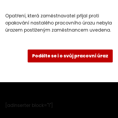
Opatření, která zaměstnavatel přijal proti
opakování nastalého pracovního úrazu nebyla
úrazem postiženým zaměstnancem uvedena.
Podělte se i o svůj pracovní úraz
[adinserter block="1"]