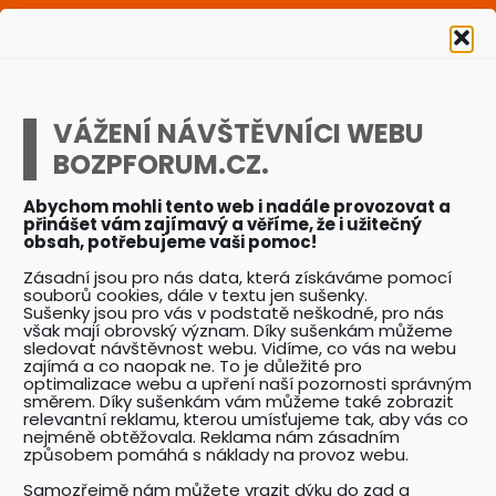
AKADEMIE BOZPFORUM.CZ
Unikátní e-learning školení a kurzy zaměřené na
BOZP a PO.
VÁŽENÍ NÁVŠTĚVNÍCI WEBU
BOZPFORUM.CZ.
BOZPKESTAZENI.CZ
Desítky profesionálně připravených vzorových
Abychom mohli tento web i nadále provozovat a
dokumentů a posterů BOZP a PO.
přinášet vám zajímavý a věříme, že i užitečný
obsah, potřebujeme vaši pomoc!
Zásadní jsou pro nás data, která získáváme pomocí
AKCE BOZPFORUM.CZ
souborů cookies, dále v textu jen sušenky.
Sušenky jsou pro vás v podstatě neškodné, pro nás
Přehled pořádaných akcí se zaměřením na
však mají obrovský význam. Díky sušenkám můžeme
problematiku BOZP.
sledovat návštěvnost webu. Vidíme, co vás na webu
zajímá a co naopak ne. To je důležité pro
optimalizace webu a upření naší pozornosti správným
směrem. Díky sušenkám vám můžeme také zobrazit
relevantní reklamu, kterou umísťujeme tak, aby vás co
KATALOG ODBORNÍKŮ BOZP
nejméně obtěžovala. Reklama nám zásadním
Přehledný katalog odborníků pracujících v
způsobem pomáhá s náklady na provoz webu.
oboru BOZP a souvisejících oborech.
Samozřejmě nám můžete vrazit dýku do zad a