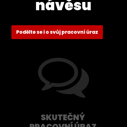
návěsu
Podělte se i o svůj pracovní úraz
SKUTEČNÝ
PRACOVNÍ ÚRAZ