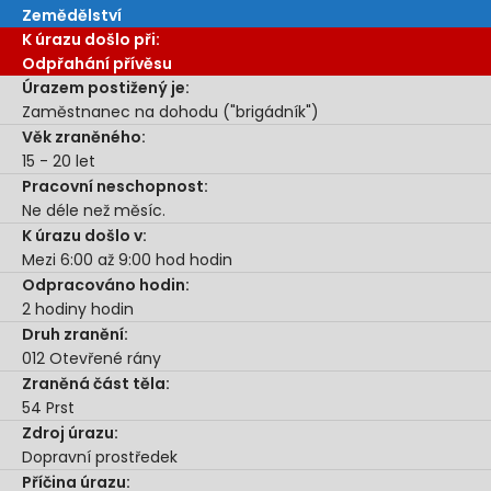
Zemědělství
K úrazu došlo při:
Odpřahání přívěsu
Úrazem postižený je:
Zaměstnanec na dohodu ("brigádník")
Věk zraněného:
15 - 20 let
Pracovní neschopnost:
Ne déle než měsíc.
K úrazu došlo v:
Mezi 6:00 až 9:00 hod
hodin
Odpracováno hodin:
2 hodiny
hodin
Druh zranění:
012 Otevřené rány
Zraněná část těla:
54 Prst
Zdroj úrazu:
Dopravní prostředek
Příčina úrazu: