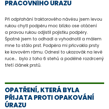
PRACOVNÍHO ÚRAZU
Při odpřahání traktorového návěsu jsem levou
rukou chytl podpěru moc blízko ose otáčení
a pravou rukou odjistil pojistku podpěry.
Špatně jsem to odhadl a vyhodnotil a málem
mne to stálo prst. Podpěra mi přicvakla prsty
ke kovovém rámu. Odnesl to ukazovák na levé
ruce… bylo z toho 6 stehů a podélně rozdrcený
třetí článek prstů.
OPATŘENÍ, KTERÁ BYLA
PŘIJATA PROTI OPAKOVÁNÍ
ÚRAZU