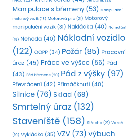
Flexa
(22)
Jeřábník
(21)
Hasiči
(19)
Manipulace s břemeny
(53)
Manipulační
Motorový
Motorová pila
(21)
motorový vozík
(18)
Nakládka
(40)
manipulační vozík
(31)
Namotání
Nákladní vozidlo
Nehoda
(40)
(18)
(122)
Požár
(85)
Pracovní
OOPP
(34)
Práce ve výšce
(56)
úraz
(45)
Pád
Pád z výšky
(97)
(43)
Pád břemene
(20)
Převrácení
(42)
Přimáčknutí
(40)
Silnice
(76)
Sklad
(68)
Smrtelný úraz
(132)
Staveniště
(158)
Střecha
(21)
Vazač
VZV
(73)
výbuch
Vykládka
(35)
(19)