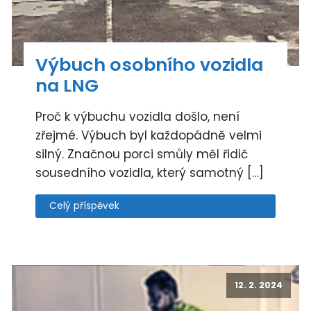
Výbuch osobního vozidla
na LNG
Proč k výbuchu vozidla došlo, není
zřejmé. Výbuch byl každopádně velmi
silný. Značnou porci smůly měl řidič
sousedního vozidla, který samotný […]
Celý příspěvek
12. 2. 2024