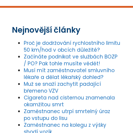
Nejnovější články
Proč je dodržování rychlostního limitu
50 km/hod v obcích důležité?
Začínáte podnikat ve službách BOZP
/ PO? Pak tohle musíte vědět!
Musí mít zaměstnavatel smluvního
lékaře a dělat lékařský dohled?
Muž se snaží zachytit padající
břemeno VZV
Cigareta nad cisternou znamenala
okamžitou smrt
Zaměstnanec utrpí smrtelný úraz
po vstupu do lisu
Zaměstnanec na kolegu z výšky
shodí vozík