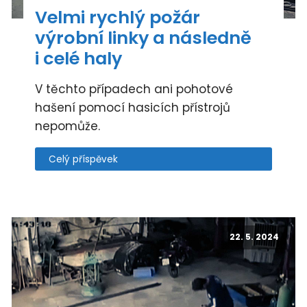
Velmi rychlý požár
výrobní linky a následně
i celé haly
V těchto případech ani pohotové
hašení pomocí hasicích přístrojů
nepomůže.
Celý příspěvek
22. 5. 2024