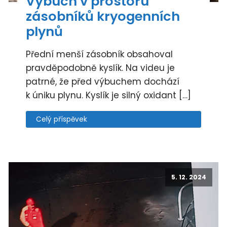
Výbuch v prostoru
zásobníků kryogenních
plynů
Přední menší zásobník obsahoval
pravděpodobně kyslík. Na videu je
patrné, že před výbuchem dochází
k úniku plynu. Kyslík je silný oxidant […]
Celý příspěvek
5. 12. 2024