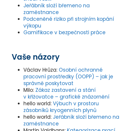
Jeřábník složí břemeno na
zaměstnance
Podceněné riziko při strojním kopání
výkopu
Gamifikace v bezpečnosti práce
Vaše názory
Václav Hrůza
:
Osobní ochranné
pracovní prostředky (OOPP) – jak je
správně poskytovat
Milo
:
Zákaz zastavení a stání
v křižovatce – grafické znázornění
hello world
:
Výbuch v prostoru
zásobníků kryogenních plynů
hello world
:
Jeřábník složí břemeno na
zaměstnance
Martin Valdhans
:
Kategorizace prací