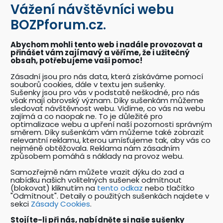
Vážení návštěvníci webu
BOZPkestazeni.cz
BOZPforum.cz.
Desítky profesionálně připravených vzorových
dokumentů a posterů BOZP a PO.
Abychom mohli tento web i nadále provozovat a
přinášet vám zajímavý a věříme, že i užitečný
obsah, potřebujeme vaši pomoc!
Akce BOZPforum.cz
Zásadní jsou pro nás data, která získáváme pomocí
souborů cookies, dále v textu jen sušenky.
Přehled pořádaných akcí se zaměřením na
Sušenky jsou pro vás v podstatě neškodné, pro nás
problematiku BOZP.
však mají obrovský význam. Díky sušenkám můžeme
sledovat návštěvnost webu. Vidíme, co vás na webu
zajímá a co naopak ne. To je důležité pro
optimalizace webu a upření naší pozornosti správným
Katalog odborníků BOZP
směrem. Díky sušenkám vám můžeme také zobrazit
relevantní reklamu, kterou umísťujeme tak, aby vás co
Přehledný katalog odborníků pracujících v
nejméně obtěžovala. Reklama nám zásadním
oboru BOZP a souvisejících oborech.
způsobem pomáhá s náklady na provoz webu.
Samozřejmě nám můžete vrazit dýku do zad a
nabídku našich volitelných sušenek odmítnout
Nabídky práce v oboru BOZP
(blokovat) kliknutím na
tento odkaz
nebo tlačítko
"Odmítnout". Detaily o použitých sušenkách najdete v
Unikátní katalog pracovních nabídek v oboru
sekci
Zásady Cookies
.
BOZP a PO.
Stojíte-li při nás, nabídněte si naše sušenky