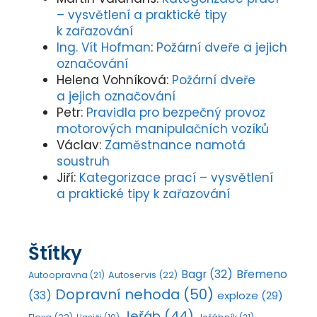
– vysvětlení a praktické tipy
k zařazování
Ing. Vít Hofman
:
Požární dveře a jejich
označování
Helena Vohníková
:
Požární dveře
a jejich označování
Petr
:
Pravidla pro bezpečný provoz
motorových manipulačních vozíků
Václav
:
Zaměstnance namotá
soustruh
Jiří
:
Kategorizace prací – vysvětlení
a praktické tipy k zařazování
Štítky
Bagr
(32)
Břemeno
Autoopravna
(21)
Autoservis
(22)
Dopravní nehoda
(50)
(33)
exploze
(29)
Jeřáb
(44)