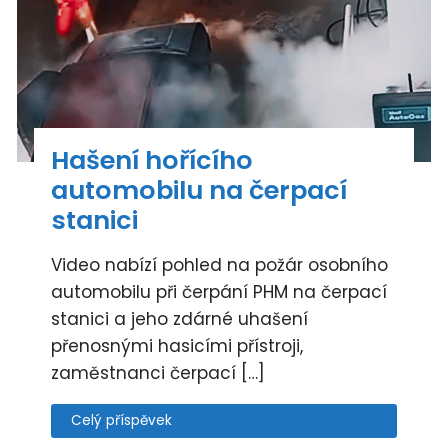
Hašení hořícího
automobilu na čerpací
stanici
Video nabízí pohled na požár osobního
automobilu při čerpání PHM na čerpací
stanici a jeho zdárné uhašení
přenosnými hasicími přístroji,
zaměstnanci čerpací […]
Celý příspěvek