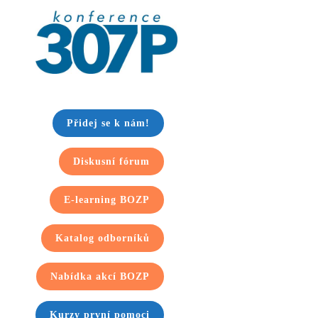
Přidej se k nám!
Diskusní fórum
E-learning BOZP
Katalog odborníků
Nabídka akcí BOZP
Kurzy první pomoci