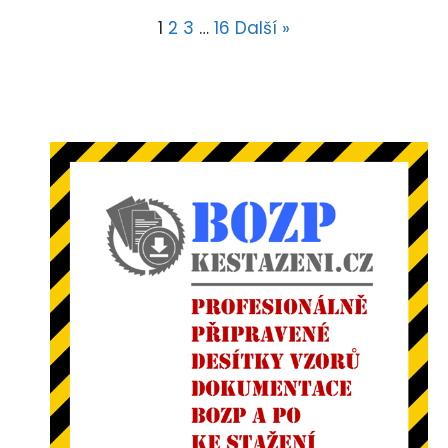
1
2
3
…
16
Další »