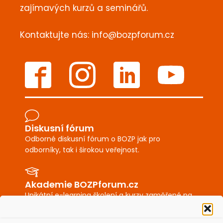
zajímavých kurzů a seminářů.
Kontaktujte nás:
info@bozpforum.cz
Diskusní fórum
Odborné diskusní fórum o BOZP jak pro
odborníky, tak i širokou veřejnost.
Akademie BOZPforum.cz
Unikátní e-learning školení a kurzy zaměřené na
BOZP a PO.