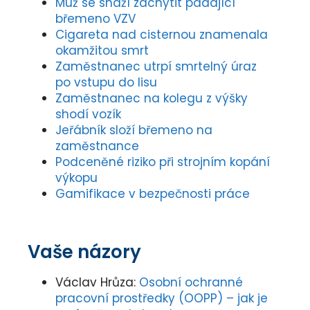
Muž se snaží zachytit padající
břemeno VZV
Cigareta nad cisternou znamenala
okamžitou smrt
Zaměstnanec utrpí smrtelný úraz
po vstupu do lisu
Zaměstnanec na kolegu z výšky
shodí vozík
Jeřábník složí břemeno na
zaměstnance
Podceněné riziko při strojním kopání
výkopu
Gamifikace v bezpečnosti práce
Vaše názory
Václav Hrůza
:
Osobní ochranné
pracovní prostředky (OOPP) – jak je