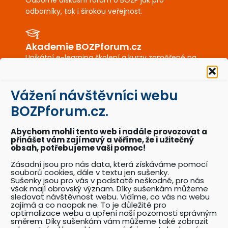
odborníky, tak i širokou veřejnost.
Akademie BOZPforum.cz
Unikátní e-learning školení a kurzy zaměřené na
BOZP a PO.
Vážení návštěvníci webu
BOZPkestazeni.cz
BOZPforum.cz.
Desítky profesionálně připravených vzorových
dokumentů a posterů BOZP a PO.
Abychom mohli tento web i nadále provozovat a
přinášet vám zajímavý a věříme, že i užitečný
obsah, potřebujeme vaši pomoc!
Akce BOZPforum.cz
Zásadní jsou pro nás data, která získáváme pomocí
souborů cookies, dále v textu jen sušenky.
Přehled pořádaných akcí se zaměřením na
Sušenky jsou pro vás v podstatě neškodné, pro nás
problematiku BOZP.
však mají obrovský význam. Díky sušenkám můžeme
sledovat návštěvnost webu. Vidíme, co vás na webu
zajímá a co naopak ne. To je důležité pro
optimalizace webu a upření naší pozornosti správným
Katalog odborníků BOZP
směrem. Díky sušenkám vám můžeme také zobrazit