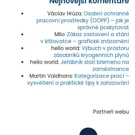
Nejnovější komentáře
Václav Hrůza
:
Osobní ochranné
pracovní prostředky (OOPP) – jak je
správně poskytovat
Milo
:
Zákaz zastavení a stání
v křižovatce – grafické znázornění
hello world
:
Výbuch v prostoru
zásobníků kryogenních plynů
hello world
:
Jeřábník složí břemeno na
zaměstnance
Martin Valdhans
:
Kategorizace prací –
vysvětlení a praktické tipy k zařazování
Partneři webu