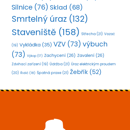
Silnice
(76)
Sklad
(68)
Smrtelný úraz
(132)
Staveniště
(158)
Střecha
(21)
Vazač
VZV
(73)
výbuch
Vykládka
(35)
(19)
(73)
Zachycení
(26)
Zavalení
(26)
Výkop
(17)
Údržba
(21)
Zdvihací zařízení
(19)
Úraz elektrickým proudem
Žebřík
(52)
Špatná praxe
(21)
(20)
Řidič
(18)