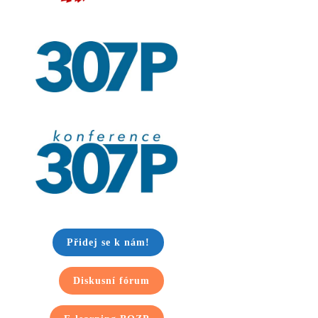
Přidej se k nám!
Diskusní fórum