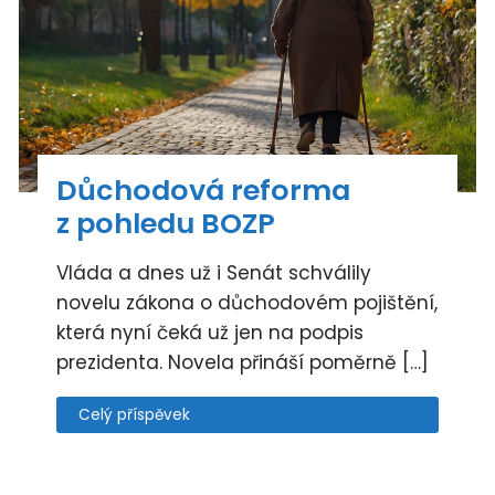
Důchodová reforma
z pohledu BOZP
Vláda a dnes už i Senát schválily
novelu zákona o důchodovém pojištění,
která nyní čeká už jen na podpis
prezidenta. Novela přináší poměrně […]
Celý příspěvek