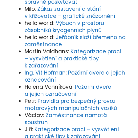
správně poskytovat
Milo
:
Zákaz zastavení a stání
v křižovatce – grafické znázornění
hello world
:
Výbuch v prostoru
zásobníků kryogenních plynů
hello world
:
Jeřábník složí břemeno na
zaměstnance
Martin Valdhans
:
Kategorizace prací
– vysvětlení a praktické tipy
k zařazování
Ing. Vít Hofman
:
Požární dveře a jejich
označování
Helena Vohníková
:
Požární dveře
a jejich označování
Petr
:
Pravidla pro bezpečný provoz
motorových manipulačních vozíků
Václav
:
Zaměstnance namotá
soustruh
Jiří
:
Kategorizace prací – vysvětlení
a praktické tipy k zařazování