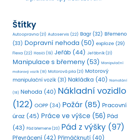
Štítky
Bagr
(32)
Břemeno
Autoopravna
(21)
Autoservis
(22)
Dopravní nehoda
(50)
(33)
exploze
(29)
Jeřáb
(44)
Flexa
(22)
Jeřábník
(21)
Hasiči
(19)
Manipulace s břemeny
(53)
Manipulační
Motorový
Motorová pila
(21)
motorový vozík
(18)
Nakládka
(40)
manipulační vozík
(31)
Namotání
Nákladní vozidlo
Nehoda
(40)
(18)
(122)
Požár
(85)
Pracovní
OOPP
(34)
Práce ve výšce
(56)
úraz
(45)
Pád
Pád z výšky
(97)
(43)
Pád břemene
(20)
Převrácení
(42)
Přimáčknutí
(40)