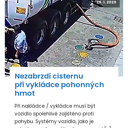
29. 1. 2020
Nezabrzdí cisternu
při vykládce pohonných
hmot
Při nakládce / vykládce musí být
vozidlo spolehlivě zajištěno proti
pohybu. Systémy vozidla, jako je