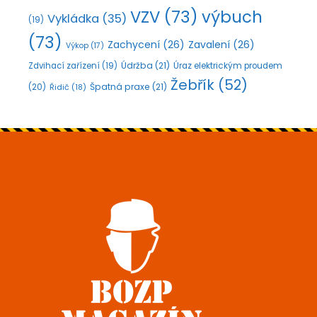
VZV
(73)
výbuch
Vykládka
(35)
(19)
(73)
Zachycení
(26)
Zavalení
(26)
Výkop
(17)
Údržba
(21)
Zdvihací zařízení
(19)
Úraz elektrickým proudem
Žebřík
(52)
Špatná praxe
(21)
(20)
Řidič
(18)