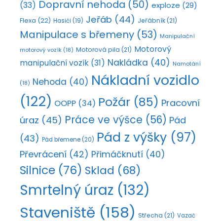
Dopravní nehoda
(50)
(33)
exploze
(29)
Jeřáb
(44)
Flexa
(22)
Jeřábník
(21)
Hasiči
(19)
Manipulace s břemeny
(53)
Manipulační
Motorový
Motorová pila
(21)
motorový vozík
(18)
Nakládka
(40)
manipulační vozík
(31)
Namotání
Nákladní vozidlo
Nehoda
(40)
(18)
(122)
Požár
(85)
Pracovní
OOPP
(34)
Práce ve výšce
(56)
úraz
(45)
Pád
Pád z výšky
(97)
(43)
Pád břemene
(20)
Převrácení
(42)
Přimáčknutí
(40)
Silnice
(76)
Sklad
(68)
Smrtelný úraz
(132)
Staveniště
(158)
Střecha
(21)
Vazač