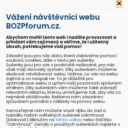
BOZP a PO.
Vážení návštěvníci webu
BOZPkestazeni.cz
BOZPforum.cz.
Desítky profesionálně připravených vzorových
dokumentů a posterů BOZP a PO.
Abychom mohli tento web i nadále provozovat a
přinášet vám zajímavý a věříme, že i užitečný
obsah, potřebujeme vaši pomoc!
Akce BOZPforum.cz
Zásadní jsou pro nás data, která získáváme pomocí
souborů cookies, dále v textu jen sušenky.
Přehled pořádaných akcí se zaměřením na
Sušenky jsou pro vás v podstatě neškodné, pro nás
problematiku BOZP.
však mají obrovský význam. Díky sušenkám můžeme
sledovat návštěvnost webu. Vidíme, co vás na webu
zajímá a co naopak ne. To je důležité pro
optimalizace webu a upření naší pozornosti správným
Katalog odborníků BOZP
směrem. Díky sušenkám vám můžeme také zobrazit
relevantní reklamu, kterou umísťujeme tak, aby vás co
Přehledný katalog odborníků pracujících v
nejméně obtěžovala. Reklama nám zásadním
oboru BOZP a souvisejících oborech.
způsobem pomáhá s náklady na provoz webu.
Samozřejmě nám můžete vrazit dýku do zad a
nabídku našich volitelných sušenek odmítnout
Nabídky práce v oboru BOZP
(blokovat) kliknutím na
tento odkaz
nebo tlačítko
"Odmítnout". Detaily o použitých sušenkách najdete v
Unikátní katalog pracovních nabídek v oboru