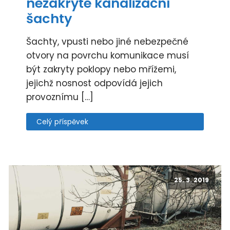
nezakryté kanalizační
šachty
Šachty, vpusti nebo jiné nebezpečné
otvory na povrchu komunikace musí
být zakryty poklopy nebo mřížemi,
jejichž nosnost odpovídá jejich
provoznímu […]
Celý příspěvek
25. 3. 2019