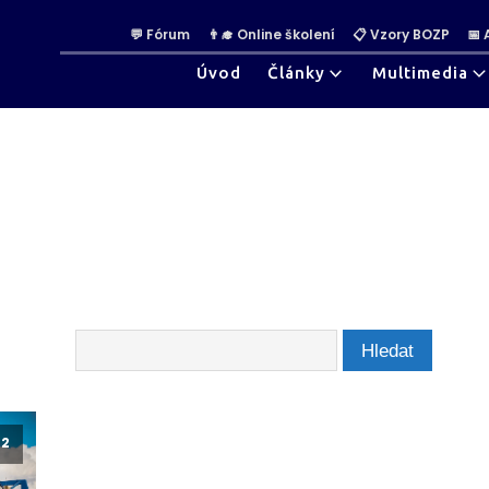
💬 Fórum
👨‍🎓 Online školení
📋 Vzory BOZP
📅
Úvod
Články
Multimedia
22