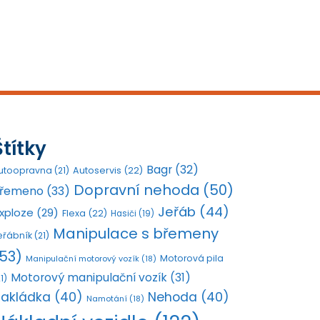
Štítky
Bagr
(32)
utoopravna
(21)
Autoservis
(22)
Dopravní nehoda
(50)
řemeno
(33)
Jeřáb
(44)
xploze
(29)
Flexa
(22)
Hasiči
(19)
Manipulace s břemeny
eřábník
(21)
53)
Motorová pila
Manipulační motorový vozík
(18)
Motorový manipulační vozík
(31)
1)
akládka
(40)
Nehoda
(40)
Namotání
(18)