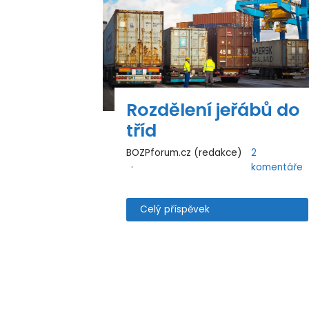
Rozdělení jeřábů do
tříd
BOZPforum.cz (redakce)
2
komentáře
Celý příspěvek