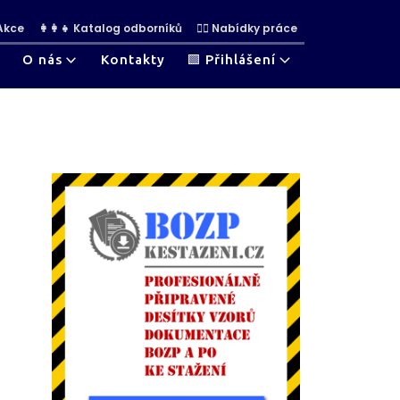
 Akce
👩‍👩‍👧 Katalog odborníků
👷‍♀ Nabídky práce
O nás
Kontakty
🟩 Přihlášení