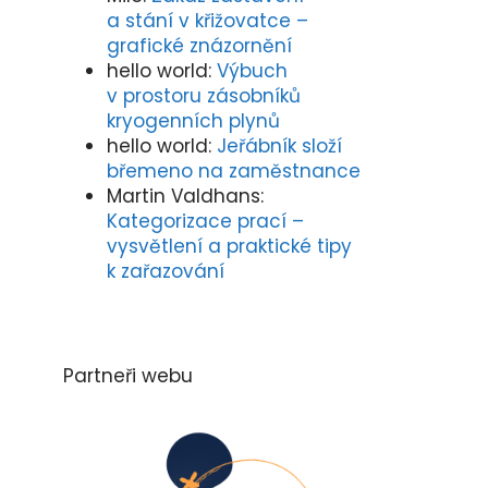
a stání v křižovatce –
grafické znázornění
hello world
:
Výbuch
v prostoru zásobníků
kryogenních plynů
hello world
:
Jeřábník složí
břemeno na zaměstnance
Martin Valdhans
:
Kategorizace prací –
vysvětlení a praktické tipy
k zařazování
Partneři webu