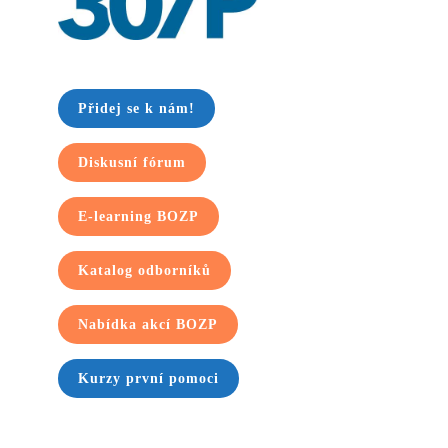
Přidej se k nám!
Diskusní fórum
E-learning BOZP
Katalog odborníků
Nabídka akcí BOZP
Kurzy první pomoci