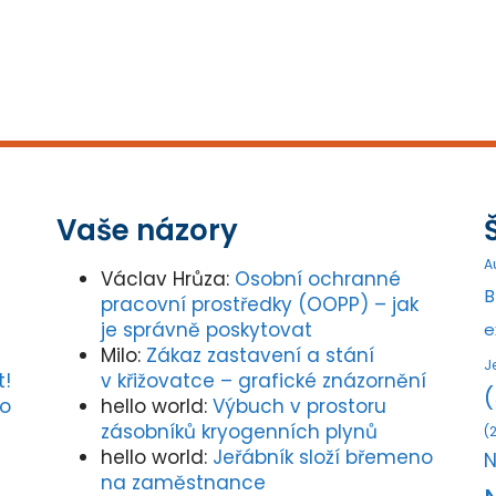
Vaše názory
A
Václav Hrůza
:
Osobní ochranné
B
pracovní prostředky (OOPP) – jak
je správně poskytovat
e
Milo
:
Zákaz zastavení a stání
J
t!
v křižovatce – grafické znázornění
(
ho
hello world
:
Výbuch v prostoru
zásobníků kryogenních plynů
(2
hello world
:
Jeřábník složí břemeno
N
na zaměstnance