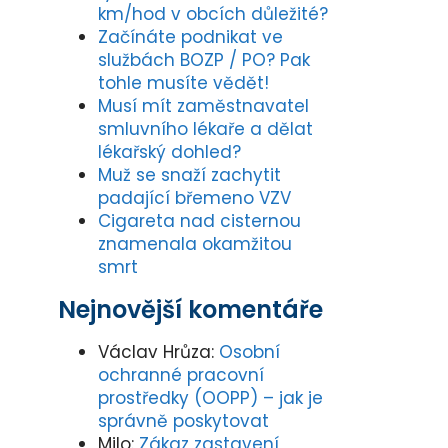
km/hod v obcích důležité?
Začínáte podnikat ve
službách BOZP / PO? Pak
tohle musíte vědět!
Musí mít zaměstnavatel
smluvního lékaře a dělat
lékařský dohled?
Muž se snaží zachytit
padající břemeno VZV
Cigareta nad cisternou
znamenala okamžitou
smrt
Nejnovější komentáře
Václav Hrůza
:
Osobní
ochranné pracovní
prostředky (OOPP) – jak je
správně poskytovat
Milo
:
Zákaz zastavení