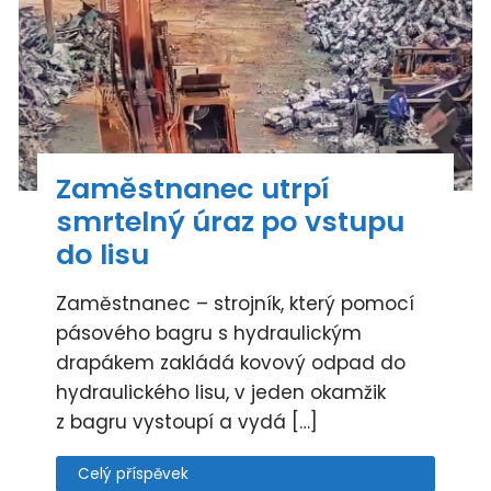
Zaměstnanec utrpí
smrtelný úraz po vstupu
do lisu
Zaměstnanec – strojník, který pomocí
pásového bagru s hydraulickým
drapákem zakládá kovový odpad do
hydraulického lisu, v jeden okamžik
z bagru vystoupí a vydá […]
Celý příspěvek