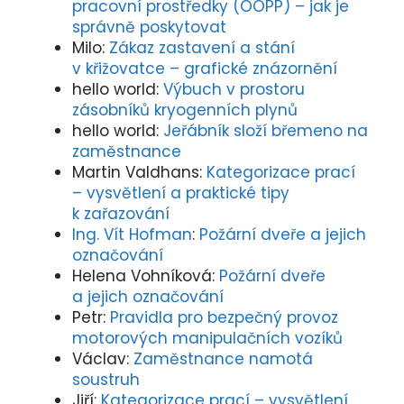
pracovní prostředky (OOPP) – jak je
správně poskytovat
Milo
:
Zákaz zastavení a stání
v křižovatce – grafické znázornění
hello world
:
Výbuch v prostoru
zásobníků kryogenních plynů
hello world
:
Jeřábník složí břemeno na
zaměstnance
Martin Valdhans
:
Kategorizace prací
– vysvětlení a praktické tipy
k zařazování
Ing. Vít Hofman
:
Požární dveře a jejich
označování
Helena Vohníková
:
Požární dveře
a jejich označování
Petr
:
Pravidla pro bezpečný provoz
motorových manipulačních vozíků
Václav
:
Zaměstnance namotá
soustruh
Jiří
:
Kategorizace prací – vysvětlení