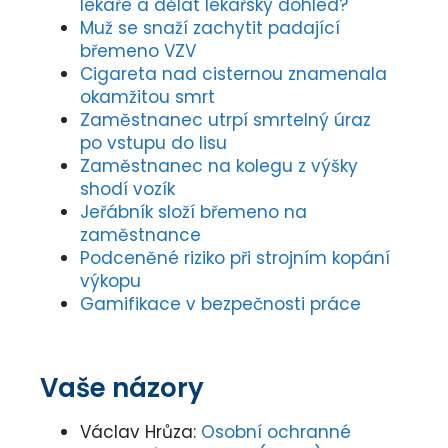
lékaře a dělat lékařský dohled?
Muž se snaží zachytit padající
břemeno VZV
Cigareta nad cisternou znamenala
okamžitou smrt
Zaměstnanec utrpí smrtelný úraz
po vstupu do lisu
Zaměstnanec na kolegu z výšky
shodí vozík
Jeřábník složí břemeno na
zaměstnance
Podceněné riziko při strojním kopání
výkopu
Gamifikace v bezpečnosti práce
Vaše názory
Václav Hrůza
:
Osobní ochranné