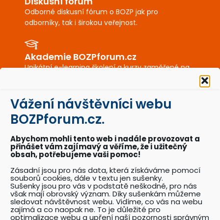
Diskusní fórum
Odborné diskusní fórum o BOZP jak pro
odborníky, tak i širokou veřejnost.
Akademie BOZPforum.cz
Unikátní e-learning školení a kurzy zaměřené na
BOZP a PO.
Vážení návštěvníci webu
BOZPkestazeni.cz
BOZPforum.cz.
Desítky profesionálně připravených vzorových
dokumentů a posterů BOZP a PO.
Abychom mohli tento web i nadále provozovat a
přinášet vám zajímavý a věříme, že i užitečný
obsah, potřebujeme vaši pomoc!
Akce BOZPforum.cz
Zásadní jsou pro nás data, která získáváme pomocí
souborů cookies, dále v textu jen sušenky.
Přehled pořádaných akcí se zaměřením na
Sušenky jsou pro vás v podstatě neškodné, pro nás
problematiku BOZP.
však mají obrovský význam. Díky sušenkám můžeme
sledovat návštěvnost webu. Vidíme, co vás na webu
zajímá a co naopak ne. To je důležité pro
optimalizace webu a upření naší pozornosti správným