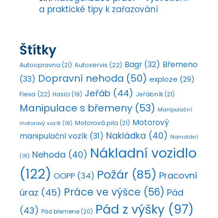
a praktické tipy k zařazování
Štítky
Bagr
(32)
Břemeno
Autoopravna
(21)
Autoservis
(22)
Dopravní nehoda
(50)
(33)
exploze
(29)
Jeřáb
(44)
Flexa
(22)
Jeřábník
(21)
Hasiči
(19)
Manipulace s břemeny
(53)
Manipulační
Motorový
Motorová pila
(21)
motorový vozík
(18)
Nakládka
(40)
manipulační vozík
(31)
Namotání
Nákladní vozidlo
Nehoda
(40)
(18)
(122)
Požár
(85)
Pracovní
OOPP
(34)
Práce ve výšce
(56)
úraz
(45)
Pád
Pád z výšky
(97)
(43)
Pád břemene
(20)