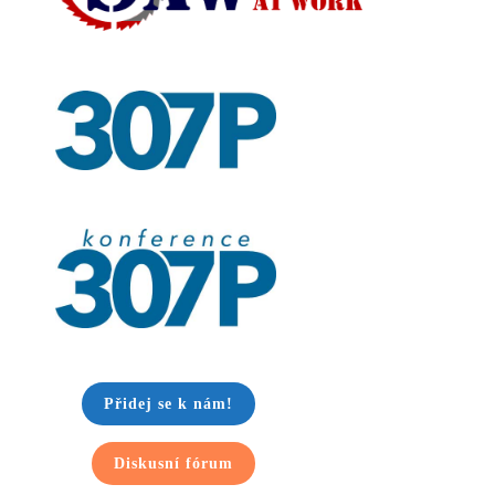
Přidej se k nám!
Diskusní fórum