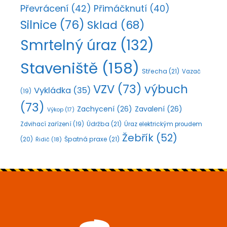
Převrácení
(42)
Přimáčknutí
(40)
Silnice
(76)
Sklad
(68)
Smrtelný úraz
(132)
Staveniště
(158)
Střecha
(21)
Vazač
VZV
(73)
výbuch
Vykládka
(35)
(19)
(73)
Zachycení
(26)
Zavalení
(26)
Výkop
(17)
Údržba
(21)
Zdvihací zařízení
(19)
Úraz elektrickým proudem
Žebřík
(52)
Špatná praxe
(21)
(20)
Řidič
(18)