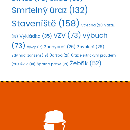
Smrtelný úraz
(132)
Staveniště
(158)
Střecha
(21)
Vazač
VZV
(73)
výbuch
Vykládka
(35)
(19)
(73)
Zachycení
(26)
Zavalení
(26)
Výkop
(17)
Údržba
(21)
Zdvihací zařízení
(19)
Úraz elektrickým proudem
Žebřík
(52)
Špatná praxe
(21)
(20)
Řidič
(18)