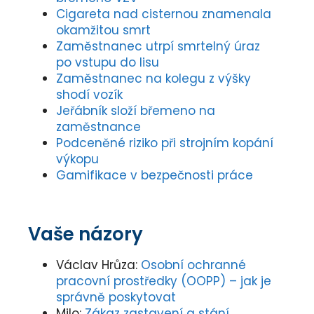
Cigareta nad cisternou znamenala
okamžitou smrt
Zaměstnanec utrpí smrtelný úraz
po vstupu do lisu
Zaměstnanec na kolegu z výšky
shodí vozík
Jeřábník složí břemeno na
zaměstnance
Podceněné riziko při strojním kopání
výkopu
Gamifikace v bezpečnosti práce
Vaše názory
Václav Hrůza
:
Osobní ochranné
pracovní prostředky (OOPP) – jak je
správně poskytovat
Milo
:
Zákaz zastavení a stání