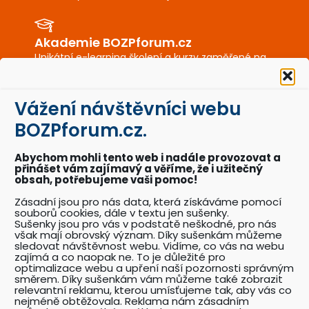
Akademie BOZPforum.cz
Unikátní e-learning školení a kurzy zaměřené na
BOZP a PO.
Vážení návštěvníci webu
BOZPkestazeni.cz
BOZPforum.cz.
Desítky profesionálně připravených vzorových
dokumentů a posterů BOZP a PO.
Abychom mohli tento web i nadále provozovat a
přinášet vám zajímavý a věříme, že i užitečný
obsah, potřebujeme vaši pomoc!
Akce BOZPforum.cz
Zásadní jsou pro nás data, která získáváme pomocí
souborů cookies, dále v textu jen sušenky.
Přehled pořádaných akcí se zaměřením na
Sušenky jsou pro vás v podstatě neškodné, pro nás
problematiku BOZP.
však mají obrovský význam. Díky sušenkám můžeme
sledovat návštěvnost webu. Vidíme, co vás na webu
zajímá a co naopak ne. To je důležité pro
optimalizace webu a upření naší pozornosti správným
Katalog odborníků BOZP
směrem. Díky sušenkám vám můžeme také zobrazit
relevantní reklamu, kterou umísťujeme tak, aby vás co
Přehledný katalog odborníků pracujících v
nejméně obtěžovala. Reklama nám zásadním
oboru BOZP a souvisejících oborech.