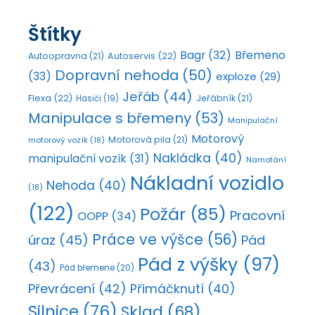
Štítky
Bagr
(32)
Břemeno
Autoopravna
(21)
Autoservis
(22)
Dopravní nehoda
(50)
(33)
exploze
(29)
Jeřáb
(44)
Flexa
(22)
Jeřábník
(21)
Hasiči
(19)
Manipulace s břemeny
(53)
Manipulační
Motorový
Motorová pila
(21)
motorový vozík
(18)
Nakládka
(40)
manipulační vozík
(31)
Namotání
Nákladní vozidlo
Nehoda
(40)
(18)
(122)
Požár
(85)
Pracovní
OOPP
(34)
Práce ve výšce
(56)
úraz
(45)
Pád
Pád z výšky
(97)
(43)
Pád břemene
(20)
Převrácení
(42)
Přimáčknutí
(40)
Silnice
(76)
Sklad
(68)