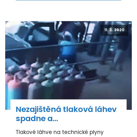
11. 2. 2020
Nezajištěná tlaková láhev
spadne a…
Tlakové láhve na technické plyny