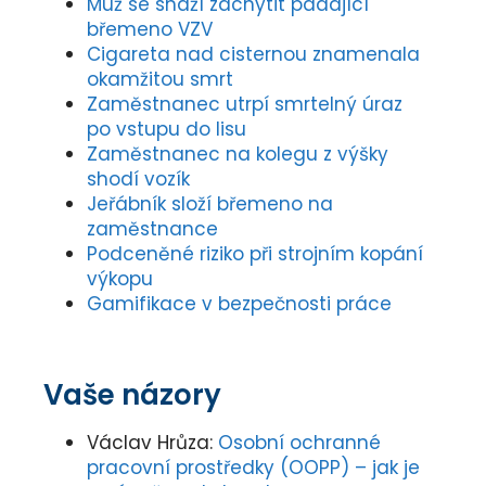
Muž se snaží zachytit padající
břemeno VZV
Cigareta nad cisternou znamenala
okamžitou smrt
Zaměstnanec utrpí smrtelný úraz
po vstupu do lisu
Zaměstnanec na kolegu z výšky
shodí vozík
Jeřábník složí břemeno na
zaměstnance
Podceněné riziko při strojním kopání
výkopu
Gamifikace v bezpečnosti práce
Vaše názory
Václav Hrůza
:
Osobní ochranné
pracovní prostředky (OOPP) – jak je