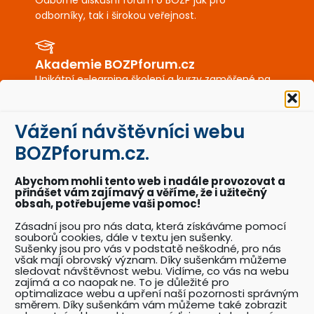
odborníky, tak i širokou veřejnost.
Akademie BOZPforum.cz
Unikátní e-learning školení a kurzy zaměřené na
BOZP a PO.
Vážení návštěvníci webu
BOZPkestazeni.cz
BOZPforum.cz.
Desítky profesionálně připravených vzorových
dokumentů a posterů BOZP a PO.
Abychom mohli tento web i nadále provozovat a
přinášet vám zajímavý a věříme, že i užitečný
obsah, potřebujeme vaši pomoc!
Akce BOZPforum.cz
Zásadní jsou pro nás data, která získáváme pomocí
souborů cookies, dále v textu jen sušenky.
Přehled pořádaných akcí se zaměřením na
Sušenky jsou pro vás v podstatě neškodné, pro nás
problematiku BOZP.
však mají obrovský význam. Díky sušenkám můžeme
sledovat návštěvnost webu. Vidíme, co vás na webu
zajímá a co naopak ne. To je důležité pro
optimalizace webu a upření naší pozornosti správným
Katalog odborníků BOZP
směrem. Díky sušenkám vám můžeme také zobrazit