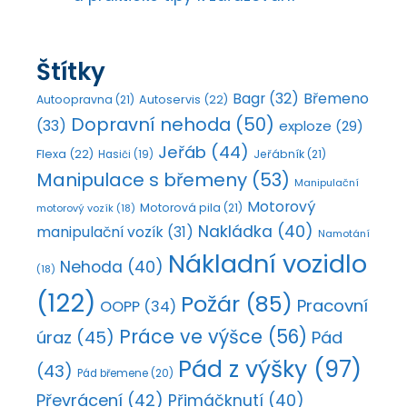
Štítky
Bagr
(32)
Břemeno
Autoopravna
(21)
Autoservis
(22)
Dopravní nehoda
(50)
(33)
exploze
(29)
Jeřáb
(44)
Flexa
(22)
Jeřábník
(21)
Hasiči
(19)
Manipulace s břemeny
(53)
Manipulační
Motorový
Motorová pila
(21)
motorový vozík
(18)
Nakládka
(40)
manipulační vozík
(31)
Namotání
Nákladní vozidlo
Nehoda
(40)
(18)
(122)
Požár
(85)
Pracovní
OOPP
(34)
Práce ve výšce
(56)
úraz
(45)
Pád
Pád z výšky
(97)
(43)
Pád břemene
(20)
Převrácení
(42)
Přimáčknutí
(40)