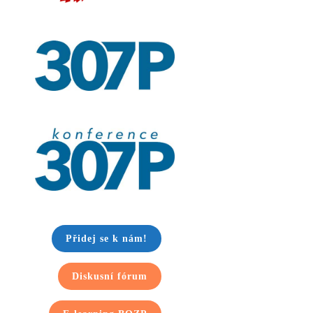
Přidej se k nám!
Diskusní fórum