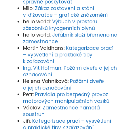
správně poskytovat
Milo
:
Zákaz zastavení a stání
v křižovatce – grafické znázornění
hello world
:
Výbuch v prostoru
zásobníků kryogenních plynů
hello world
:
Jeřábník složí břemeno na
zaměstnance
Martin Valdhans
:
Kategorizace prací
– vysvětlení a praktické tipy
k zařazování
Ing. Vít Hofman
:
Požární dveře a jejich
označování
Helena Vohníková
:
Požární dveře
a jejich označování
Petr
:
Pravidla pro bezpečný provoz
motorových manipulačních vozíků
Václav
:
Zaměstnance namotá
soustruh
Jiří
:
Kategorizace prací – vysvětlení
a praktické tipy k zařazování