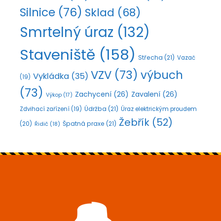
Silnice
(76)
Sklad
(68)
Smrtelný úraz
(132)
Staveniště
(158)
Střecha
(21)
Vazač
VZV
(73)
výbuch
Vykládka
(35)
(19)
(73)
Zachycení
(26)
Zavalení
(26)
Výkop
(17)
Údržba
(21)
Zdvihací zařízení
(19)
Úraz elektrickým proudem
Žebřík
(52)
Špatná praxe
(21)
(20)
Řidič
(18)