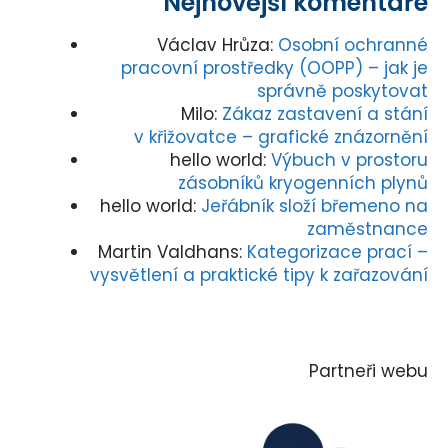
Nejnovější komentáře
Václav Hrůza
:
Osobní ochranné
pracovní prostředky (OOPP) – jak je
správně poskytovat
Milo
:
Zákaz zastavení a stání
v křižovatce – grafické znázornění
hello world
:
Výbuch v prostoru
zásobníků kryogenních plynů
hello world
:
Jeřábník složí břemeno na
zaměstnance
Martin Valdhans
:
Kategorizace prací –
vysvětlení a praktické tipy k zařazování
Partneři webu