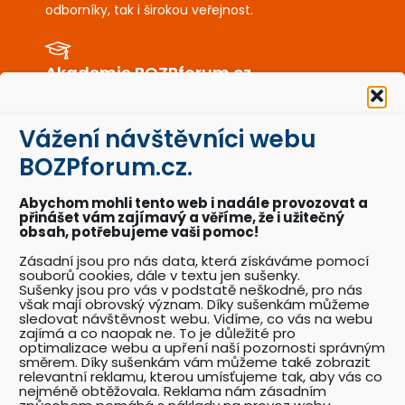
odborníky, tak i širokou veřejnost.
Akademie BOZPforum.cz
Unikátní e-learning školení a kurzy zaměřené na
BOZP a PO.
Vážení návštěvníci webu
BOZPforum.cz.
BOZPkestazeni.cz
Desítky profesionálně připravených vzorových
Abychom mohli tento web i nadále provozovat a
dokumentů a posterů BOZP a PO.
přinášet vám zajímavý a věříme, že i užitečný
obsah, potřebujeme vaši pomoc!
Zásadní jsou pro nás data, která získáváme pomocí
souborů cookies, dále v textu jen sušenky.
Akce BOZPforum.cz
Sušenky jsou pro vás v podstatě neškodné, pro nás
Přehled pořádaných akcí se zaměřením na
však mají obrovský význam. Díky sušenkám můžeme
problematiku BOZP.
sledovat návštěvnost webu. Vidíme, co vás na webu
zajímá a co naopak ne. To je důležité pro
optimalizace webu a upření naší pozornosti správným
směrem. Díky sušenkám vám můžeme také zobrazit
relevantní reklamu, kterou umísťujeme tak, aby vás co
Katalog odborníků BOZP
nejméně obtěžovala. Reklama nám zásadním
Přehledný katalog odborníků pracujících v