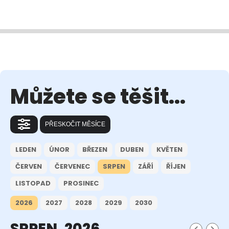
Můžete se těšit...
PŘESKOČIT MĚSÍCE
LEDEN
ÚNOR
BŘEZEN
DUBEN
KVĚTEN
ČERVEN
ČERVENEC
SRPEN
ZÁŘÍ
ŘÍJEN
LISTOPAD
PROSINEC
2026
2027
2028
2029
2030
SRPEN, 2026