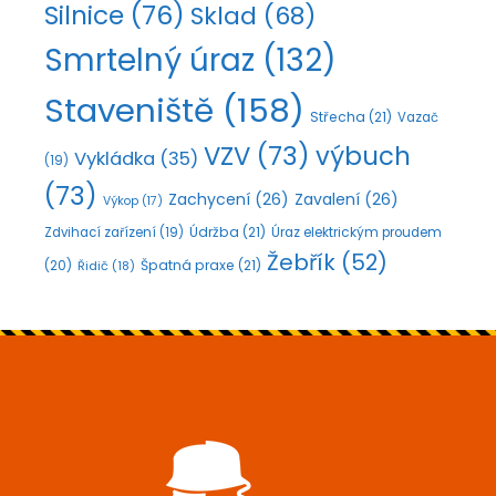
Silnice
(76)
Sklad
(68)
Smrtelný úraz
(132)
Staveniště
(158)
Střecha
(21)
Vazač
VZV
(73)
výbuch
Vykládka
(35)
(19)
(73)
Zachycení
(26)
Zavalení
(26)
Výkop
(17)
Údržba
(21)
Zdvihací zařízení
(19)
Úraz elektrickým proudem
Žebřík
(52)
Špatná praxe
(21)
(20)
Řidič
(18)