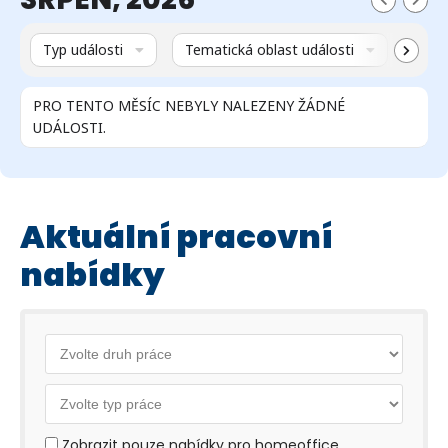
Typ události
Tematická oblast události
Míst
PRO TENTO MĚSÍC NEBYLY NALEZENY ŽÁDNÉ
UDÁLOSTI.
Aktuální pracovní
nabídky
Zobrazit pouze nabídky pro homeoffice