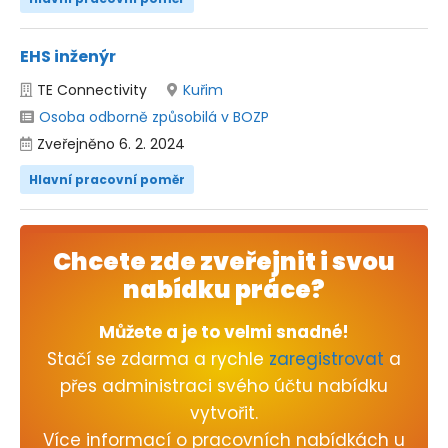
EHS inženýr
TE Connectivity
Kuřim
Osoba odborně způsobilá v BOZP
Zveřejněno 6. 2. 2024
Hlavní pracovní poměr
Chcete zde zveřejnit i svou
nabídku práce?
Můžete a je to velmi snadné!
Stačí se zdarma a rychle
zaregistrovat
a
přes administraci svého účtu nabídku
vytvořit.
Více informací o pracovních nabídkách u