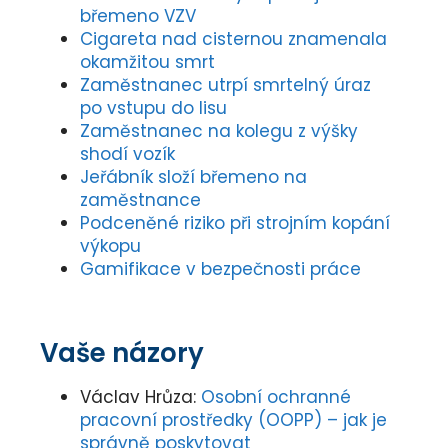
břemeno VZV
Cigareta nad cisternou znamenala
okamžitou smrt
Zaměstnanec utrpí smrtelný úraz
po vstupu do lisu
Zaměstnanec na kolegu z výšky
shodí vozík
Jeřábník složí břemeno na
zaměstnance
Podceněné riziko při strojním kopání
výkopu
Gamifikace v bezpečnosti práce
Vaše názory
Václav Hrůza
:
Osobní ochranné
pracovní prostředky (OOPP) – jak je
správně poskytovat