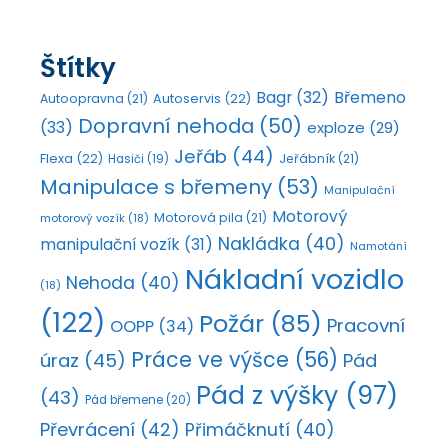
Štítky
Bagr
(32)
Břemeno
Autoopravna
(21)
Autoservis
(22)
Dopravní nehoda
(50)
(33)
exploze
(29)
Jeřáb
(44)
Flexa
(22)
Jeřábník
(21)
Hasiči
(19)
Manipulace s břemeny
(53)
Manipulační
Motorový
Motorová pila
(21)
motorový vozík
(18)
Nakládka
(40)
manipulační vozík
(31)
Namotání
Nákladní vozidlo
Nehoda
(40)
(18)
(122)
Požár
(85)
Pracovní
OOPP
(34)
Práce ve výšce
(56)
úraz
(45)
Pád
Pád z výšky
(97)
(43)
Pád břemene
(20)
Převrácení
(42)
Přimáčknutí
(40)