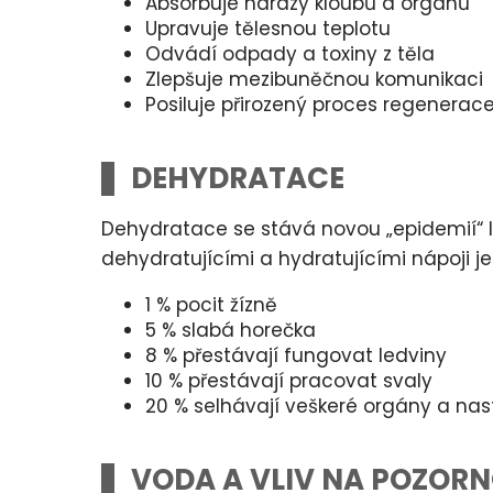
Absorbuje nárazy kloubů a orgánů
Upravuje tělesnou teplotu
Odvádí odpady a toxiny z těla
Zlepšuje mezibuněčnou komunikaci
Posiluje přirozený proces regenerace
DEHYDRATACE
Dehydratace se stává novou „epidemií“ l
dehydratujícími a hydratujícími nápoji je
1 % pocit žízně
5 % slabá horečka
8 % přestávají fungovat ledviny
10 % přestávají pracovat svaly
20 % selhávají veškeré orgány a na
VODA A VLIV NA POZOR