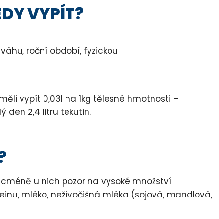
DY VYPÍT?
 váhu, roční období, fyzickou
i vypít 0,03l na 1kg tělesné hmotnosti –
 den 2,4 litru tekutin.
?
nicméně u nich pozor na vysoké množství
feinu, mléko, neživočišná mléka (sojová, mandlová,