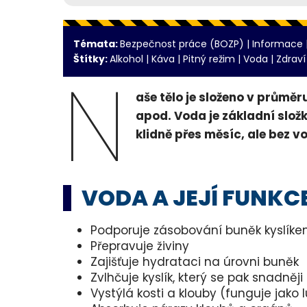
Témata:
Bezpečnost práce (BOZP)
|
Informace
Štítky:
Alkohol
|
Káva
|
Pitný režim
|
Voda
|
Zdraví
N
aše tělo je složeno v průměr
apod. Voda je základní slož
klidně přes měsíc, ale bez 
VODA A JEJÍ FUNKC
Podporuje zásobování buněk kyslík
Přepravuje živiny
Zajišťuje hydrataci na úrovni buněk
Zvlhčuje kyslík, který se pak snadněj
Vystýlá kosti a klouby (funguje jako 