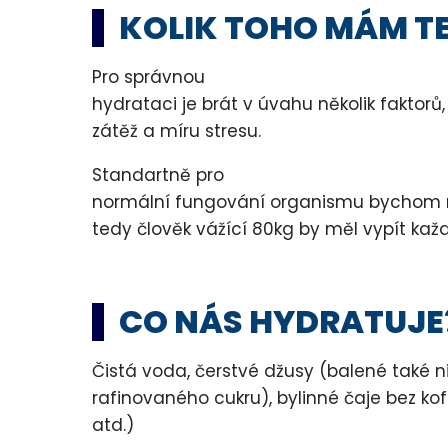
KOLIK TOHO MÁM TE
Pro správnou
hydrataci je brát v úvahu několik faktorů,
zátěž a míru stresu.
Standartně pro
normální fungování organismu bychom měl
tedy člověk vážící 80kg by měl vypít každý
CO NÁS HYDRATUJE
Čistá voda, čerstvé džusy (balené také 
rafinovaného cukru), bylinné čaje bez ko
atd.)