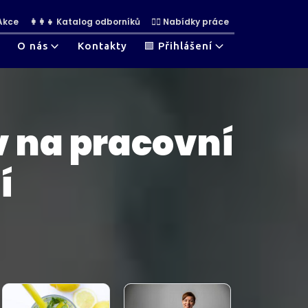
 Akce
👩‍👩‍👧 Katalog odborníků
👷‍♀ Nabídky práce
O nás
Kontakty
🟩 Přihlášení
iv na pracovní
í