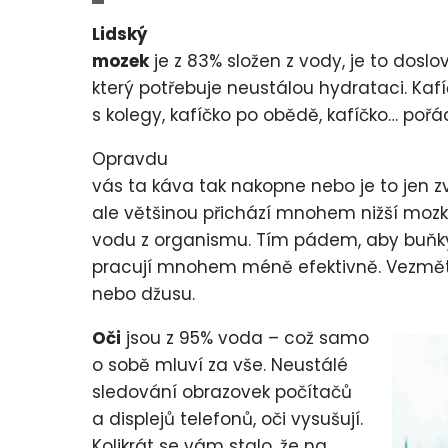
Lidský
mozek
je z 83% složen z vody, je to doslo
který potřebuje neustálou hydrataci. Kafí
s kolegy, kafíčko po obědě, kafíčko… pořá
Opravdu
vás ta káva tak nakopne nebo je to jen z
ale většinou přichází mnohem nižší mozkov
vodu z organismu. Tím pádem, aby buňky 
pracují mnohem méně efektivně. Vezměte 
nebo džusu.
Oči
jsou z 95% voda – což samo
o sobě mluví za vše. Neustálé
sledování obrazovek počítačů
a displejů telefonů, oči vysušují.
Kolikrát se vám stalo, že na