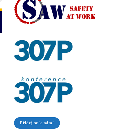
Přidej se k nám!