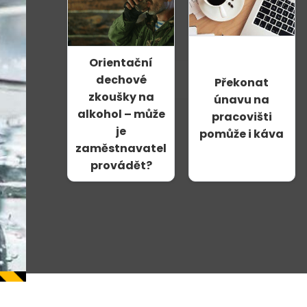
Orientační
dechové
Překonat
zkoušky na
únavu na
alkohol – může
pracovišti
je
pomůže i káva
zaměstnavatel
provádět?