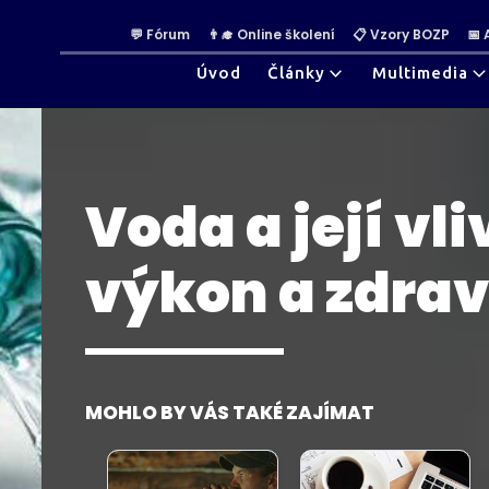
💬 Fórum
👨‍🎓 Online školení
📋 Vzory BOZP
📅
Úvod
Články
Multimedia
Voda a její vl
výkon a zdrav
MOHLO BY VÁS TAKÉ ZAJÍMAT