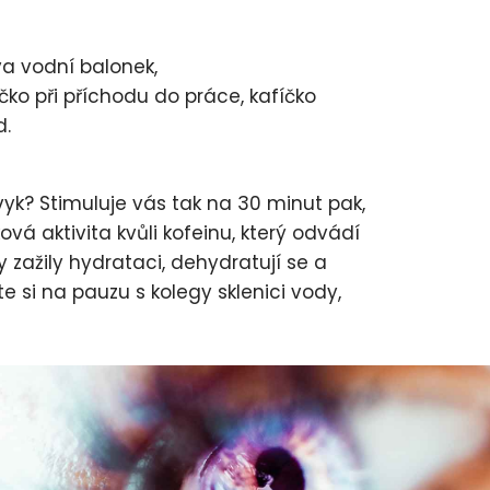
va vodní balonek,
čko při příchodu do práce, kafíčko
d.
vyk? Stimuluje vás tak na 30 minut pak,
á aktivita kvůli kofeinu, který odvádí
zažily hydrataci, dehydratují se a
si na pauzu s kolegy sklenici vody,