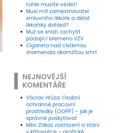
tohle musíte vědět!
Musí mít zaměstnavatel
smluvního lékaře a dělat
lékařský dohled?
Muž se snaží zachytit
padající břemeno VZV
Cigareta nad cisternou
znamenala okamžitou smrt
NEJNOVĚJŠÍ
KOMENTÁŘE
Václav Hrůza
:
Osobní
ochranné pracovní
prostředky (OOPP) – jak je
správně poskytovat
Milo
:
Zákaz zastavení a stání
v křižovatce – grafické