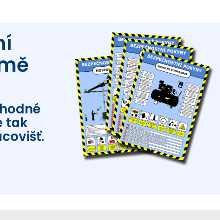
ní
rmě
vhodné
 tak
covišť.