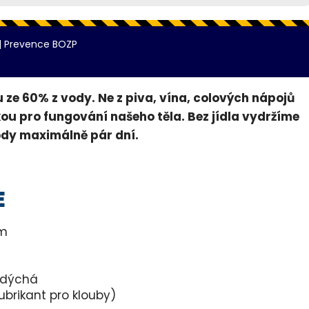
|
Prevence BOZP
u ze 60% z vody. Ne z piva, vína, colových nápojů
kou pro fungování našeho těla. Bez jídla vydržíme
vody maximálně pár dní.
E
em
i dýchá
lubrikant pro klouby)