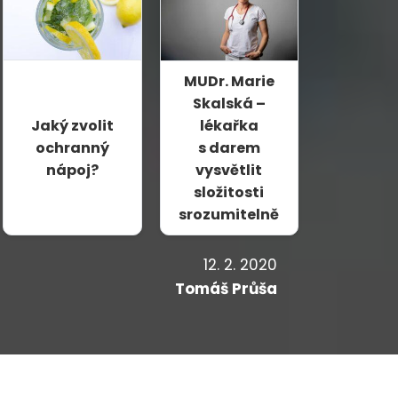
MUDr. Marie
Skalská –
Jaký zvolit
lékařka
ochranný
s darem
nápoj?
vysvětlit
složitosti
srozumitelně
12. 2. 2020
Tomáš Průša