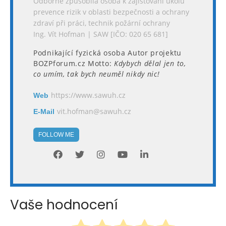
Odborně způsobilá osoba k zajišťování úkolů
prevence rizik v oblasti bezpečnosti a ochrany
zdraví při práci, technik požární ochrany
Ing. Vít Hofman | SAW [IČO: 020 65 681]
Podnikající fyzická osoba Autor projektu
BOZPforum.cz Motto:
Kdybych dělal jen to,
co umím, tak bych neuměl nikdy nic!
https://www.sawuh.cz
Web
vit.hofman@sawuh.cz
E-Mail
FOLLOW ME
Vaše hodnocení