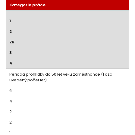
Kategorie práce
1
2
2R
3
4
Perioda prohlídky do 50 let věku zaměstnance (1 x za
uvedený počet let)
6
4
2
2
1