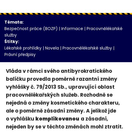
Témata:
Bezpečnost práce (BOZP)
|
Informace
|
Pracovnělékařské
služby
Štítky:
Lékařské prohlídky
|
Novela
|
Pracovnělékařské služby
|
Právní předpisy
Vláda v rámci svého antibyrokratického
balíčku provedla poměrně razantní změny
vyhlášky č. 79/2013 Sb., upravující oblast
pracovnělékařských služeb. Rozhodně se
nejedná o změny kosmetického charakteru,
ale o poměrně zásadní změny. A jelikož jde
o vyhlášku
komplikovanou
a zásadní,
nejeden by se v těchto změnách mohl ztratit.