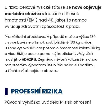
U rizika celkové fyzické zátěže se
nově objevuje
morbidní obezita
s indexem tělesné
hmotnosti (BMI) nad 40, jakož to nemoc
vylučují zdravotní způsobilost k práci.
Pro základní představu. V případě muže o výšce 180
cm, se bavíme o hmotnosti přibližně 130 kg a více,
u ženy vysoké 165 cm potom o hmotnosti kolem 110 kg
a více. BMI je pouze pomocný koeficient, vždy však
musí jít o
obezitu
. Zejména někteří kulturisté mohou
mít prostým výpočtem BMI blížící se ke 40 bodům,
u těchto však nejde o obezitu.
PROFESNÍ RIZIKA
Původní vyhláška uváděla 14 rizik ohrožení