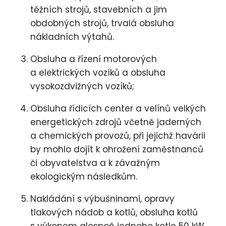
těžních strojů, stavebních a jim
obdobných strojů, trvalá obsluha
nákladních výtahů.
Obsluha a řízení motorových
a elektrických vozíků a obsluha
vysokozdvižných vozíků;
Obsluha řídicích center a velínů velkých
energetických zdrojů včetně jaderných
a chemických provozů, při jejichž havárii
by mohlo dojít k ohrožení zaměstnanců
či obyvatelstva a k závažným
ekologickým následkům.
Nakládání s výbušninami, opravy
tlakových nádob a kotlů, obsluha kotlů
s výkonem alespoň jednoho kotle 50 kW