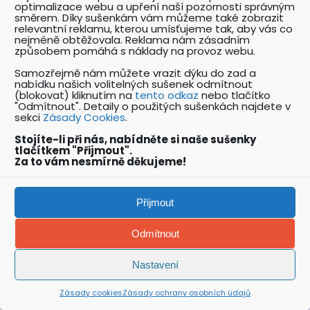
optimalizace webu a upření naší pozornosti správným
směrem. Díky sušenkám vám můžeme také zobrazit
PŘESKOČIT MĚSÍCE
relevantní reklamu, kterou umísťujeme tak, aby vás co
nejméně obtěžovala. Reklama nám zásadním
způsobem pomáhá s náklady na provoz webu.
LEDEN
ÚNOR
BŘEZEN
DUBEN
KVĚTEN
Samozřejmě nám můžete vrazit dýku do zad a
ČERVEN
ČERVENEC
SRPEN
ZÁŘÍ
ŘÍJEN
nabídku našich volitelných sušenek odmítnout
(blokovat) kliknutím na
tento odkaz
nebo tlačítko
LISTOPAD
PROSINEC
"Odmítnout". Detaily o použitých sušenkách najdete v
sekci
Zásady Cookies
.
2026
2027
2028
2029
2030
Stojíte-li při nás, nabídněte si naše sušenky
tlačítkem "Přijmout".
SRPEN, 2026
Za to vám nesmírně děkujeme!
Typ události
Tematická oblast události
Míst
Přijmout
Odmítnout
24
Nastavení
+
Zásady cookies
Zásady ochrany osobních údajů