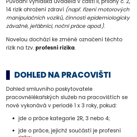
Původní vyhláška uváděla v části II, přílohy č. 2,
14 rizik ohrožení zdraví
(např. řízení motorových
manipulačních vozíků, činnosti epidemiologicky
závažné, jeřábníci, noční práce apod.)
.
Novelou dochází ke změně označení těchto
rizik na tzv.
profesní rizika
.
DOHLED NA PRACOVIŠTI
Dohled smluvního poskytovatele
pracovnělékařských služeb na pracovištích se
nově vykonává v periodě 1 x 3 roky, pokud:
jde o práce kategorie 2R, 3 nebo 4;
jde o práce, jejichž součástí je profesní