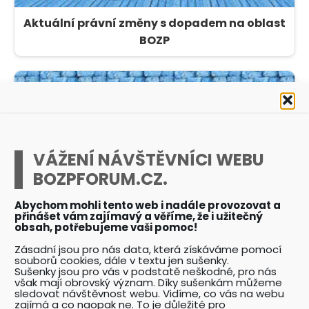
Aktuální právní změny s dopadem na oblast
BOZP
VÁŽENÍ NÁVŠTĚVNÍCI WEBU
BOZPFORUM.CZ.
Přehled právních předpisů BOZP a PO
Abychom mohli tento web i nadále provozovat a
přinášet vám zajímavý a věříme, že i užitečný
obsah, potřebujeme vaši pomoc!
Zásadní jsou pro nás data, která získáváme pomocí
souborů cookies, dále v textu jen sušenky.
Sušenky jsou pro vás v podstatě neškodné, pro nás
však mají obrovský význam. Díky sušenkám můžeme
Můžete se těšit...
sledovat návštěvnost webu. Vidíme, co vás na webu
zajímá a co naopak ne. To je důležité pro