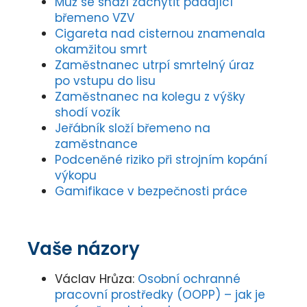
břemeno VZV
Cigareta nad cisternou znamenala
okamžitou smrt
Zaměstnanec utrpí smrtelný úraz
po vstupu do lisu
Zaměstnanec na kolegu z výšky
shodí vozík
Jeřábník složí břemeno na
zaměstnance
Podceněné riziko při strojním kopání
výkopu
Gamifikace v bezpečnosti práce
Vaše názory
Václav Hrůza
:
Osobní ochranné
pracovní prostředky (OOPP) – jak je
správně poskytovat