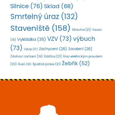
Silnice
(76)
Sklad
(68)
Smrtelný úraz
(132)
Staveniště
(158)
Střecha
(21)
Vazač
VZV
(73)
výbuch
Vykládka
(35)
(19)
(73)
Zachycení
(26)
Zavalení
(26)
Výkop
(17)
Údržba
(21)
Zdvihací zařízení
(19)
Úraz elektrickým proudem
Žebřík
(52)
Špatná praxe
(21)
(20)
Řidič
(18)