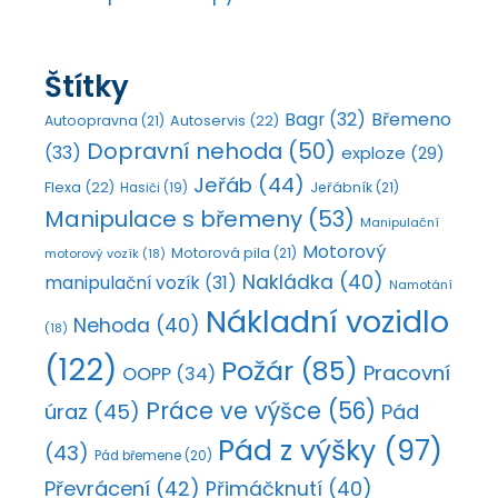
Štítky
Bagr
(32)
Břemeno
Autoopravna
(21)
Autoservis
(22)
Dopravní nehoda
(50)
(33)
exploze
(29)
Jeřáb
(44)
Flexa
(22)
Jeřábník
(21)
Hasiči
(19)
Manipulace s břemeny
(53)
Manipulační
Motorový
Motorová pila
(21)
motorový vozík
(18)
Nakládka
(40)
manipulační vozík
(31)
Namotání
Nákladní vozidlo
Nehoda
(40)
(18)
(122)
Požár
(85)
Pracovní
OOPP
(34)
Práce ve výšce
(56)
úraz
(45)
Pád
Pád z výšky
(97)
(43)
Pád břemene
(20)
Převrácení
(42)
Přimáčknutí
(40)