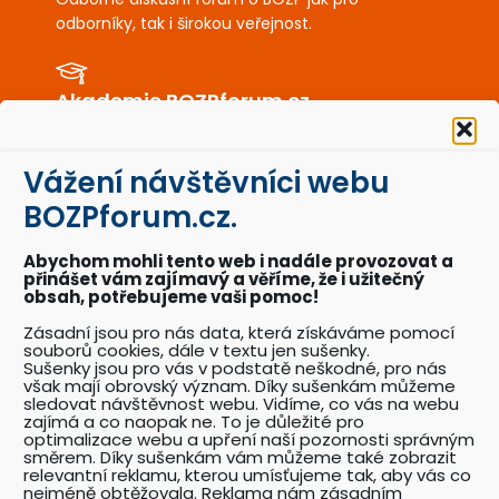
Akademie BOZPforum.cz
Unikátní e-learning školení a kurzy zaměřené na
BOZP a PO.
Vážení návštěvníci webu
BOZPkestazeni.cz
BOZPforum.cz.
Desítky profesionálně připravených vzorových
dokumentů a posterů BOZP a PO.
Abychom mohli tento web i nadále provozovat a
přinášet vám zajímavý a věříme, že i užitečný
obsah, potřebujeme vaši pomoc!
Akce BOZPforum.cz
Zásadní jsou pro nás data, která získáváme pomocí
souborů cookies, dále v textu jen sušenky.
Přehled pořádaných akcí se zaměřením na
Sušenky jsou pro vás v podstatě neškodné, pro nás
problematiku BOZP.
však mají obrovský význam. Díky sušenkám můžeme
sledovat návštěvnost webu. Vidíme, co vás na webu
zajímá a co naopak ne. To je důležité pro
optimalizace webu a upření naší pozornosti správným
Katalog odborníků BOZP
směrem. Díky sušenkám vám můžeme také zobrazit
relevantní reklamu, kterou umísťujeme tak, aby vás co
Přehledný katalog odborníků pracujících v
nejméně obtěžovala. Reklama nám zásadním