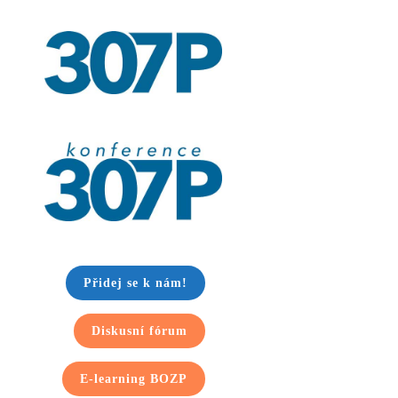
Přidej se k nám!
Diskusní fórum
E-learning BOZP