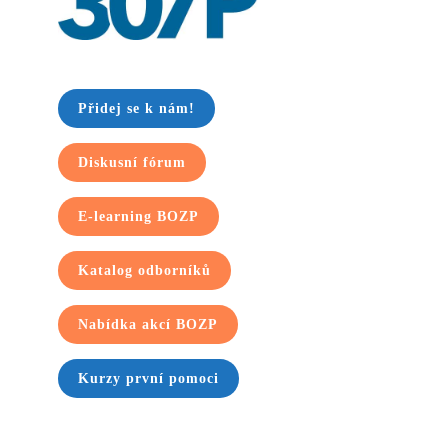
Přidej se k nám!
Diskusní fórum
E-learning BOZP
Katalog odborníků
Nabídka akcí BOZP
Kurzy první pomoci