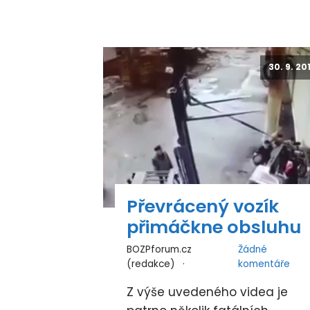
30. 9. 20
Převrácený vozík
přimáčkne obsluhu
BOZPforum.cz
Žádné
(redakce)
komentáře
Z výše uvedeného videa je