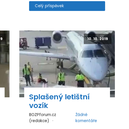
Celý příspěvek
19
10. 10. 2019
Splašený letištní
vozík
BOZPforum.cz
Žádné
(redakce)
komentáře