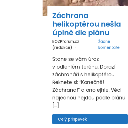
Záchrana
helikoptérou nešla
úplně dle plánu
BOZPforum.cz
Žádné
(redakce)
komentáře
Stane se vám úraz
v odlehlém terénu. Dorazí
záchranáři s helikoptérou.
Řeknete si: “Konečně!
Záchrana!” a ono ejhle. Věci
najednou nejdou podle plánu
[…]
Celý příspěvek