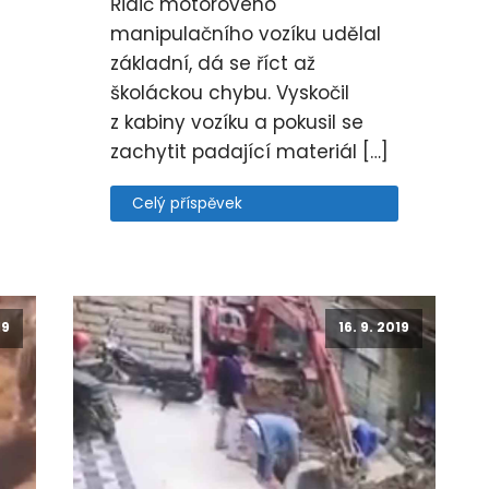
Řidič motorového
manipulačního vozíku udělal
základní, dá se říct až
školáckou chybu. Vyskočil
z kabiny vozíku a pokusil se
zachytit padající materiál […]
Celý příspěvek
19
16. 9. 2019