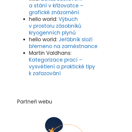
a stání v křižovatce –
grafické znázornění
hello world
:
Výbuch
v prostoru zásobníků
kryogenních plynů
hello world
:
Jeřábník složí
břemeno na zaměstnance
Martin Valdhans
:
Kategorizace prací –
vysvětlení a praktické tipy
k zařazování
Partneři webu