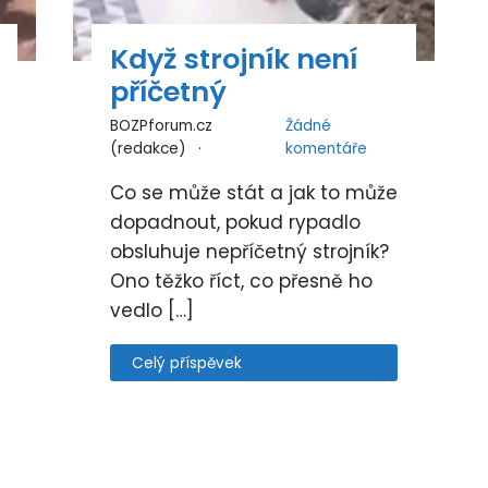
Když strojník není
příčetný
BOZPforum.cz
Žádné
(redakce)
komentáře
Co se může stát a jak to může
dopadnout, pokud rypadlo
obsluhuje nepříčetný strojník?
Ono těžko říct, co přesně ho
vedlo […]
Celý příspěvek