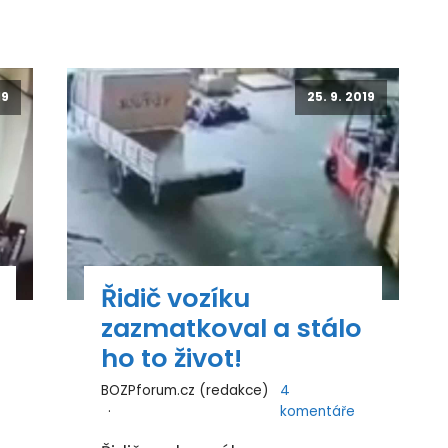
19
25. 9. 2019
Řidič vozíku
zazmatkoval a stálo
ho to život!
BOZPforum.cz (redakce)
4
komentáře