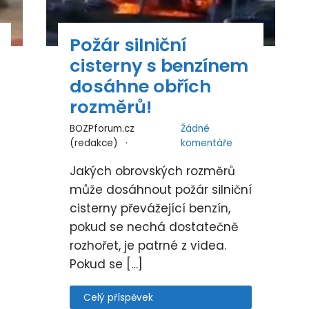
Požár silniční
cisterny s benzínem
dosáhne obřích
rozměrů!
BOZPforum.cz
Žádné
(redakce)
komentáře
Jakých obrovských rozměrů
může dosáhnout požár silniční
cisterny převážející benzín,
pokud se nechá dostatečně
rozhořet, je patrné z videa.
Pokud se […]
Celý příspěvek