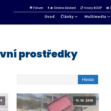
💬 Fórum
👨‍🎓 Online školení
📋 Vzory BOZP
📅
Úvod
Články
Multimedia
vní prostředky
19
11. 10. 2019