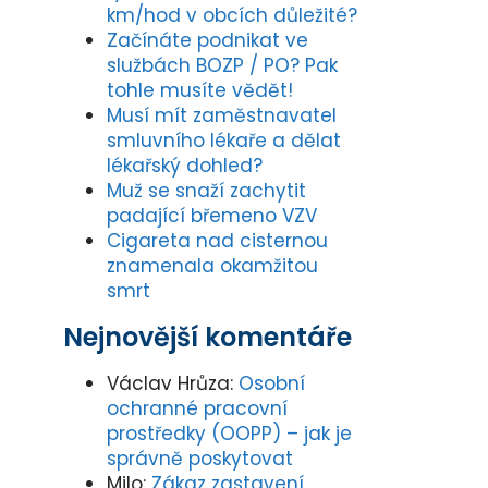
km/hod v obcích důležité?
Začínáte podnikat ve
službách BOZP / PO? Pak
tohle musíte vědět!
Musí mít zaměstnavatel
smluvního lékaře a dělat
lékařský dohled?
Muž se snaží zachytit
padající břemeno VZV
Cigareta nad cisternou
znamenala okamžitou
smrt
Nejnovější komentáře
Václav Hrůza
:
Osobní
ochranné pracovní
prostředky (OOPP) – jak je
správně poskytovat
Milo
:
Zákaz zastavení