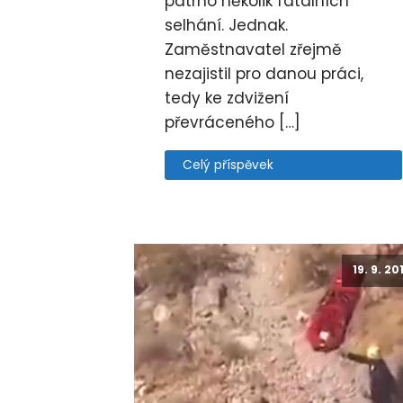
patrno několik fatálních
selhání. Jednak.
Zaměstnavatel zřejmě
nezajistil pro danou práci,
tedy ke zdvižení
převráceného […]
Celý příspěvek
19. 9. 20