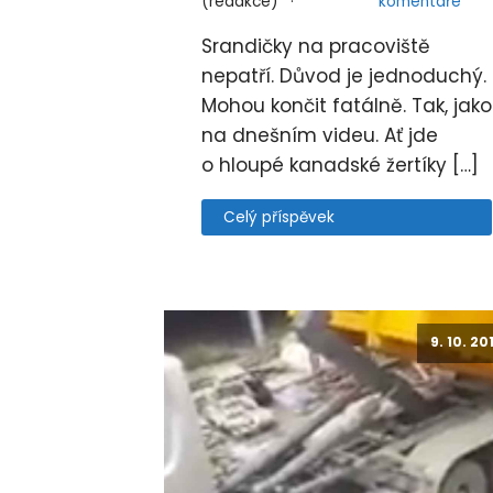
(redakce)
komentáře
Srandičky na pracoviště
nepatří. Důvod je jednoduchý.
Mohou končit fatálně. Tak, jako
na dnešním videu. Ať jde
o hloupé kanadské žertíky […]
Celý příspěvek
9. 10. 20