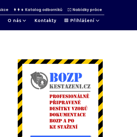
 Akce
👩‍👩‍👧 Katalog odborníků
👷‍♀ Nabídky práce
O nás
Kontakty
🟩 Přihlášení