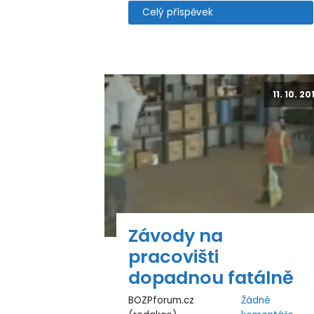
Celý příspěvek
11. 10. 20
Závody na
pracovišti
dopadnou fatálně
BOZPforum.cz
Žádné