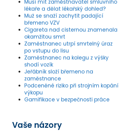
Musí mít zaměstnavatel smluvního
lékaře a dělat lékařský dohled?
Muž se snaží zachytit padající
břemeno VZV
Cigareta nad cisternou znamenala
okamžitou smrt
Zaměstnanec utrpí smrtelný úraz
po vstupu do lisu
Zaměstnanec na kolegu z výšky
shodí vozík
Jeřábník složí břemeno na
zaměstnance
Podceněné riziko při strojním kopání
výkopu
Gamifikace v bezpečnosti práce
Vaše názory