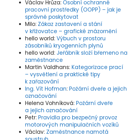
Václav Hrůza
:
Osobní ochranné
pracovní prostředky (OOPP) – jak je
správně poskytovat
Milo
:
Zákaz zastavení a stání
v křižovatce – grafické znázornění
hello world
:
Výbuch v prostoru
zásobníků kryogenních plynů
hello world
:
Jeřábník složí břemeno na
zaměstnance
Martin Valdhans
:
Kategorizace prací
– vysvětlení a praktické tipy
k zařazování
Ing. Vít Hofman
:
Požární dveře a jejich
označování
Helena Vohníková
:
Požární dveře
a jejich označování
Petr
:
Pravidla pro bezpečný provoz
motorových manipulačních vozíků
Václav
:
Zaměstnance namotá
soustruh