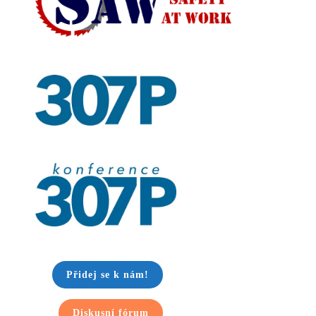
Přidej se k nám!
Diskusní fórum