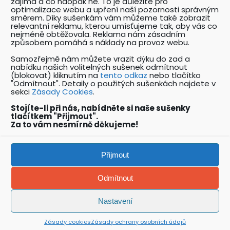
zajímá a co naopak ne. To je důležité pro
optimalizace webu a upření naší pozornosti správným
Katalog odborníků BOZP
směrem. Díky sušenkám vám můžeme také zobrazit
relevantní reklamu, kterou umísťujeme tak, aby vás co
Přehledný katalog odborníků pracujících v
nejméně obtěžovala. Reklama nám zásadním
oboru BOZP a souvisejících oborech.
způsobem pomáhá s náklady na provoz webu.
Samozřejmě nám můžete vrazit dýku do zad a
nabídku našich volitelných sušenek odmítnout
Nabídky práce v oboru BOZP
(blokovat) kliknutím na
tento odkaz
nebo tlačítko
"Odmítnout". Detaily o použitých sušenkách najdete v
Unikátní katalog pracovních nabídek v oboru
sekci
Zásady Cookies
.
BOZP a PO.
Stojíte-li při nás, nabídněte si naše sušenky
tlačítkem "Přijmout".
Za to vám nesmírně děkujeme!
Copyright: Ing. Vít Hofman 2023
Přijmout
Vytvořeno k záchraně životů!
Odmítnout
Nastavení
+
Zásady cookies
Zásady ochrany osobních údajů