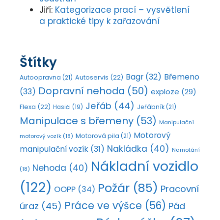
Jiří
:
Kategorizace prací – vysvětlení
a praktické tipy k zařazování
Štítky
Bagr
(32)
Břemeno
Autoopravna
(21)
Autoservis
(22)
Dopravní nehoda
(50)
(33)
exploze
(29)
Jeřáb
(44)
Flexa
(22)
Jeřábník
(21)
Hasiči
(19)
Manipulace s břemeny
(53)
Manipulační
Motorový
Motorová pila
(21)
motorový vozík
(18)
Nakládka
(40)
manipulační vozík
(31)
Namotání
Nákladní vozidlo
Nehoda
(40)
(18)
(122)
Požár
(85)
Pracovní
OOPP
(34)
Práce ve výšce
(56)
úraz
(45)
Pád