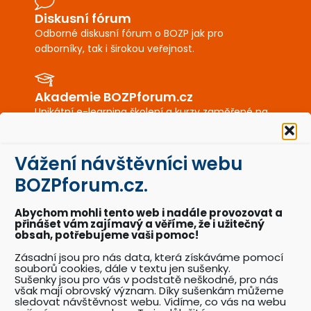
Diskusní fórum
Odborné diskusní fórum o BOZP jak pro
odborníky, tak i širokou veřejnost.
Akademie BOZPforum.cz
Unikátní e-learning školení a kurzy zaměřené na
BOZP a PO.
Vážení návštěvníci webu
BOZPkestazeni.cz
BOZPforum.cz.
Desítky profesionálně připravených vzorových
dokumentů a posterů BOZP a PO.
Abychom mohli tento web i nadále provozovat a
přinášet vám zajímavý a věříme, že i užitečný
obsah, potřebujeme vaši pomoc!
Akce BOZPforum.cz
Zásadní jsou pro nás data, která získáváme pomocí
souborů cookies, dále v textu jen sušenky.
Přehled pořádaných akcí se zaměřením na
Sušenky jsou pro vás v podstatě neškodné, pro nás
problematiku BOZP.
však mají obrovský význam. Díky sušenkám můžeme
sledovat návštěvnost webu. Vidíme, co vás na webu