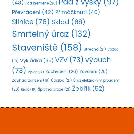
Pád z výšky
(97)
(43)
Pád břemene
(20)
Převrácení
(42)
Přimáčknutí
(40)
Silnice
(76)
Sklad
(68)
Smrtelný úraz
(132)
Staveniště
(158)
Střecha
(21)
Vazač
VZV
(73)
výbuch
Vykládka
(35)
(19)
(73)
Zachycení
(26)
Zavalení
(26)
Výkop
(17)
Údržba
(21)
Zdvihací zařízení
(19)
Úraz elektrickým proudem
Žebřík
(52)
Špatná praxe
(21)
(20)
Řidič
(18)